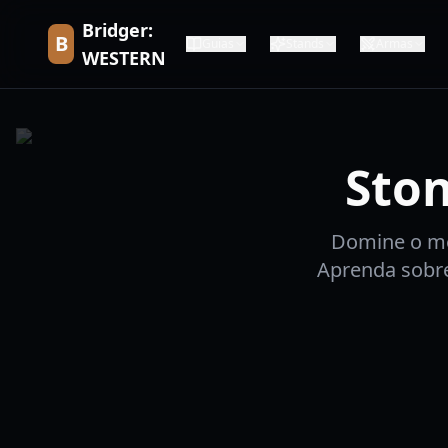
Bridger:
B
Guias
Stands
Armas
WESTERN
Ston
Domine o me
Aprenda sobre