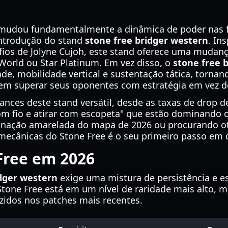
 mudou fundamentalmente a dinâmica de poder nas f
introdução do stand
stone free bridger western
. In
fios de Jolyne Cujoh, este stand oferece uma mudanç
World ou Star Platinum. Em vez disso, o
stone free 
dade, mobilidade vertical e sustentação tática, torna
rem superar seus oponentes com estratégia em vez d
ances deste stand versátil, desde as taxas de drop 
 fio e atirar com escopeta" que estão dominando o
nação amarelada do mapa de 2026 ou procurando oti
cânicas do Stone Free é o seu primeiro passo em dir
Free em 2026
idger western
exige uma mistura de persistência e e
Stone Free está em um nível de raridade mais alto, m
uzidos nos patches mais recentes.