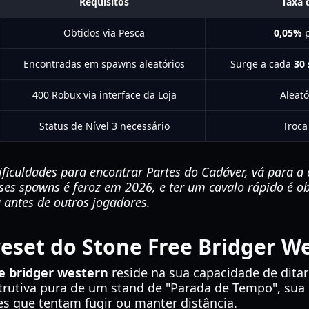
Requisitos
Taxa 
Obtidos via Pesca
0,05%
p
Encontradas em spawns aleatórios
Surge a cada
30
400 Robux via interface da Loja
Aleató
Status de Nível 3 necessário
Troca
ificuldades para encontrar Partes do Cadáver, vá para a
es spawns é feroz em 2026, e ter um cavalo rápido é ob
 antes de outros jogadores.
set do Stone Free Bridger W
e bridger western
reside na sua capacidade de dita
trutiva pura de um stand de "Parada de Tempo", sua 
s que tentam fugir ou manter distância.