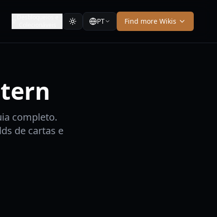
Desbloqueios e
PT
Find more Wikis
Colecionáveis
stern
ia completo.
ds de cartas e