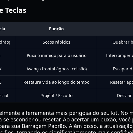
e Teclas
cla
Função
drão)
Socos rápidos
Quebrar b
T
Puxa o inimigo para o usuário
Interromper c
V
Avanço frontal (ignora colisão)
Escapar d
G
Restaura vida ao longo do tempo
Resetar ap
cial
Projétil / Escudo
Desviar
ivelmente a ferramenta mais perigosa do seu kit. No 
se esconder ou resetar. Ao acertar um puxão, você
 para sua Barragem Padrão. Além disso, a atualizaçã
 fios, tornando-os significativamente mais confiáve