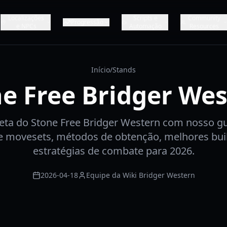
Localizações
Scripts e
Community
Progressão
e NPCs
Automação
Resources
Início
/
Stands
e Free Bridger We
ta do Stone Free Bridger Western com nosso gu
 movesets, métodos de obtenção, melhores buil
estratégias de combate para 2026.
2026-04-18
Equipe da Wiki Bridger Western