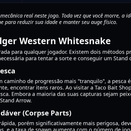
ecânica real neste jogo. Toda vez que você morre, a 
e para reduzir sua idade e manter seu auge físico.
dger Western Whitesnake
rada para qualquer jogador. Existem dois métodos pr
 necessária para tentar a sorte e conseguir um Stan
Pesca
 caminho de progressão mais "tranquilo", a pesca é
e, encontrar itens raros. Ao visitar a Taco Bait Sho
isca. Embora a maioria das suas capturas sejam pei
Stand Arrow.
dáver (Corpse Parts)
ápida, porém significativamente mais perigosa, deve
s, e a taxa de spawn aumenta com o número de joga