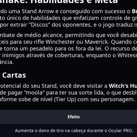
ido uma Stand Arrow e conseguido com sucesso o
B
o único de habilidades que enfatizam controle de gr
por extrair "Discos" dos oponentes, e o jogo traduz
bate de médio alcance, permitindo que você desabil
ceis para seu rifle Winchester ou Maverick. Quando
e torna um pesadelo para os fora da lei. O recurso 
 inimigos através de coberturas, enquanto o Whitesn
ância.
 Cartas
tencial do seu Stand, você deve visitar a
Witch's H
de pagar "moola" para ter sua sorte lida, o que desb
onforme sobe de nível (Tier Up) com seu personagem.
Efeito
Aumenta o dano de tiro na cabeça durante o Ocular PRO.