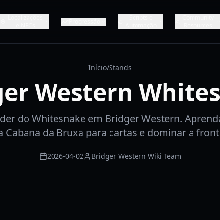
Localizações
Scripts e
Community
Progressão
e NPCs
Automação
Resources
Início
/
Stands
ger Western White
der do Whitesnake em Bridger Western. Aprend
 a Cabana da Bruxa para cartas e dominar a front
2026-04-02
Bridger Western Wiki Team