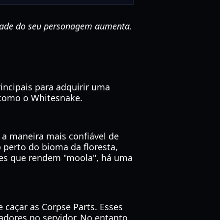
idade do seu personagem aumenta.
incipais para adquirir uma
d como o Whitesnake.
 a maneira mais confiável de
p perto do bioma da floresta,
xes que rendem "moola", há uma
 caçar as Corpse Parts. Esses
dores no servidor. No entanto,