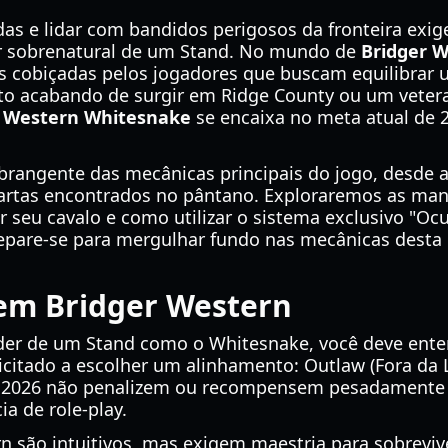
das e lidar com bandidos perigosos da fronteira ex
er sobrenatural de um Stand. No mundo de
Bridger 
 cobiçadas pelos jogadores que buscam equilibrar u
to acabando de surgir em Ridge County ou um veter
r Western Whitesnake
se encaixa no meta atual de 2
brangente das mecânicas principais do jogo, desde a
artas encontrados no pântano. Exploraremos as mane
 seu cavalo e como utilizar o sistema exclusivo "Oc
repare-se para mergulhar fundo nas mecânicas desta 
 em Bridger Western
er de um Stand como o Whitesnake, você deve enten
icitado a escolher um alinhamento: Outlaw (Fora da Le
 2026 não penalizem ou recompensem pesadamente u
a de role-play.
n são intuitivos, mas exigem maestria para sobrevive