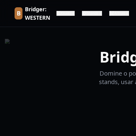
Bridger:
B
Guias
Stands
Armas
WESTERN
Brid
Domine o po
stands, usar