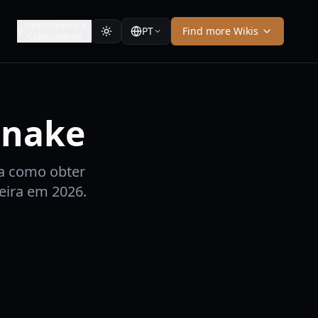
Desbloqueios e
PT
Find more Wikis
Colecionáveis
snake
a como obter
eira em 2026.