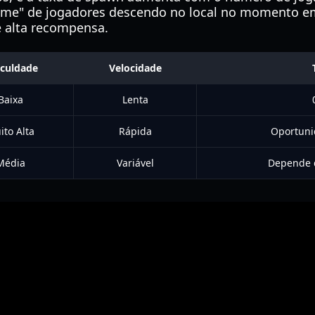
ame" de jogadores descendo no local no momento em
 e alta recompensa.
iculdade
Velocidade
Baixa
Lenta
ito Alta
Rápida
Oportuni
Média
Variável
Depende 