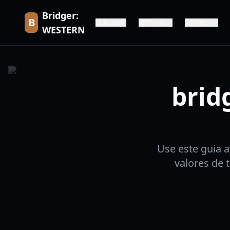
Bridger:
B
Guias
Stands
Armas
WESTERN
brid
Use este guia 
valores de 