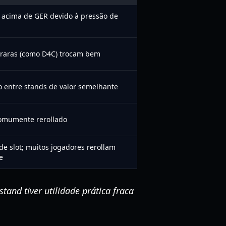
o acima de GER devido à pressão de
s raras (como D4C) trocam bem
o entre stands de valor semelhante
omumente rerollado
 slot; muitos jogadores rerollam
e
and tiver utilidade prática fraca