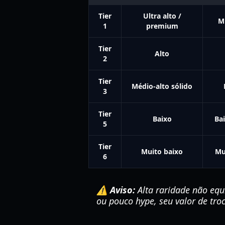
Tier
Ultra alto /
Mu
1
premium
Tier
Alto
2
Tier
Médio-alto sólido
3
Tier
Baixo
Ba
5
Tier
Muito baixo
Mu
6
⚠️ Aviso:
Alta raridade não equ
ou pouco hype, seu valor de tro