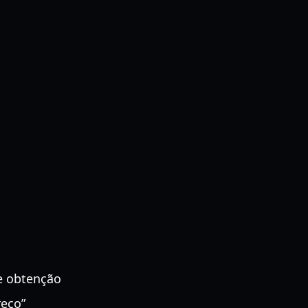
e obtenção
reço”