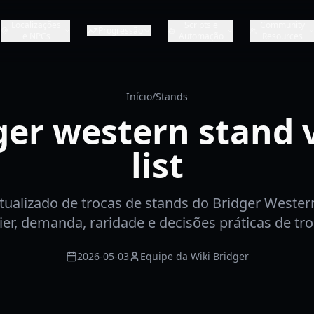
Localizações
Scripts e
Community
Progressão
e NPCs
Automação
Resources
Início
/
Stands
ger western stand 
list
atualizado de trocas de stands do Bridger Wester
tier, demanda, raridade e decisões práticas de tr
2026-05-03
Equipe da Wiki Bridger