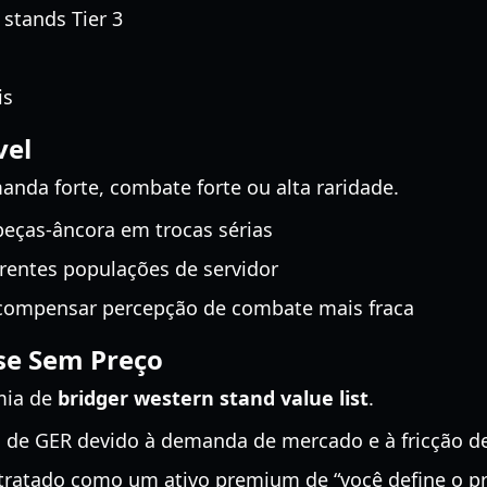
stands Tier 3
is
vel
nda forte, combate forte ou alta raridade.
ças-âncora em trocas sérias
rentes populações de servidor
e compensar percepção de combate mais fraca
se Sem Preço
mia de
bridger western stand value list
.
a de GER devido à demanda de mercado e à fricção d
tratado como um ativo premium de “você define o p