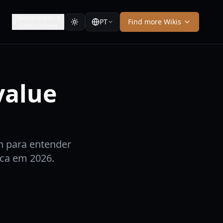
Desbloqueios e
PT
Find more Wikis
Colecionáveis
value
n para entender
oca em 2026.