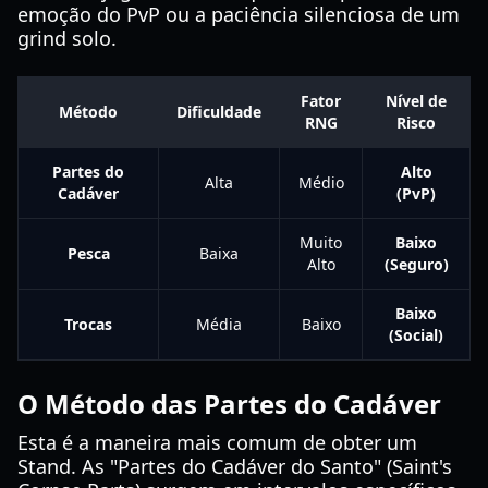
emoção do PvP ou a paciência silenciosa de um
grind solo.
Fator
Nível de
Método
Dificuldade
RNG
Risco
Partes do
Alto
Alta
Médio
Cadáver
(PvP)
Muito
Baixo
Pesca
Baixa
Alto
(Seguro)
Baixo
Trocas
Média
Baixo
(Social)
O Método das Partes do Cadáver
Esta é a maneira mais comum de obter um
Stand. As "Partes do Cadáver do Santo" (Saint's