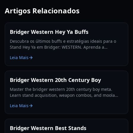
Artigos Relacionados
Bridger Western Hey Ya Buffs
Descubra os últimos buffs e estratégias ideais para o
Stand Hey Ya em Bridger: WESTERN. Aprenda a
maximizar seu potencial e dominar a fronteira do
Leia Mais
Roblox.
Bridger Western 20th Century Boy
Master the bridger western 20th century boy meta.
Learn stand acquisition, weapon combos, and moola
farming in this complete Roblox bridger: WESTERN
Leia Mais
guide.
Bridger Western Best Stands