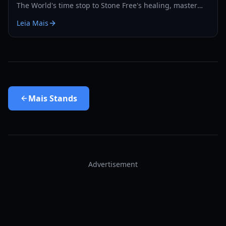
The World's time stop to Stone Free's healing, master
the PvP and PvE meta with our expert guide.
Leia Mais
Mais
Stands
Advertisement