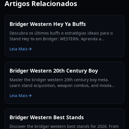
Artigos Relacionados
Bridger Western Hey Ya Buffs
Descubra os últimos buffs e estratégias ideais para o
Stand Hey Ya em Bridger: WESTERN. Aprenda a
maximizar seu potencial e dominar a fronteira do
Leia Mais
Roblox.
Bridger Western 20th Century Boy
Master the bridger western 20th century boy meta.
Learn stand acquisition, weapon combos, and moola
farming in this complete Roblox bridger: WESTERN
Leia Mais
guide.
Bridger Western Best Stands
Discover the bridger western best stands for 2026. From