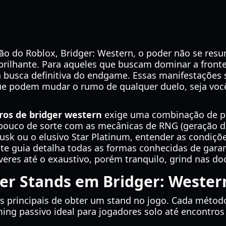
ão do Roblox, Bridger: Western, o poder não se re
brilhante. Para aqueles que buscam dominar a fronte
 busca definitiva do endgame. Essas manifestações
que podem mudar o rumo de qualquer duelo, seja vo
ros de bridger western
exige uma combinação de pa
 pouco de sorte com as mecânicas de RNG (geração d
Tusk ou o elusivo Star Platinum, entender as condiçõ
ste guia detalha todas as formas conhecidas de gara
áveres até o exaustivo, porém tranquilo, grind nas do
er Stands em Bridger: Wester
s principais de obter um stand no jogo. Cada método
ming passivo ideal para jogadores solo até encontros