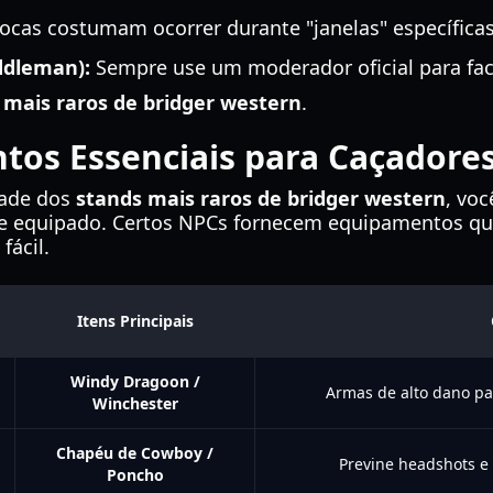
ocas costumam ocorrer durante "janelas" específicas
ddleman):
Sempre use um moderador oficial para facili
 mais raros de bridger western
.
os Essenciais para Caçadores
dade dos
stands mais raros de bridger western
, voc
 equipado. Certos NPCs fornecem equipamentos que
fácil.
Itens Principais
Windy Dragoon /
Armas de alto dano pa
Winchester
Chapéu de Cowboy /
Previne headshots e 
Poncho