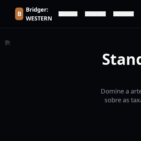
Bridger:
B
Guias
Stands
Armas
WESTERN
Stan
Domine a arte
sobre as ta