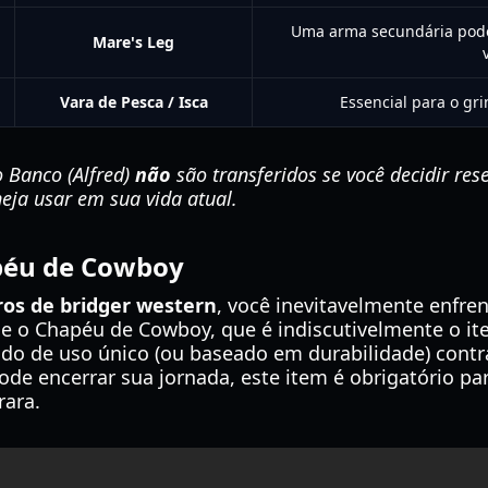
Uma arma secundária pode
Mare's Leg
Vara de Pesca / Isca
Essencial para o gr
 Banco (Alfred)
não
são transferidos se você decidir res
eja usar em sua vida atual.
péu de Cowboy
ros de bridger western
, você inevitavelmente enfren
e o Chapéu de Cowboy, que é indiscutivelmente o i
udo de uso único (ou baseado em durabilidade) cont
de encerrar sua jornada, este item é obrigatório pa
rara.