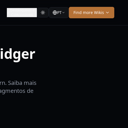
Desbloqueios e
PT
Find more Wikis
Colecionáveis
idger
rn. Saiba mais
ragmentos de