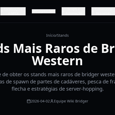
Localizações
Scripts e
Community
Progressão
e NPCs
Automação
Resources
Início
/
Stands
ds Mais Raros de Br
Western
 de obter os stands mais raros de bridger weste
xas de spawn de partes de cadáveres, pesca de f
flecha e estratégias de server-hopping.
2026-04-02
Equipe Wiki Bridger