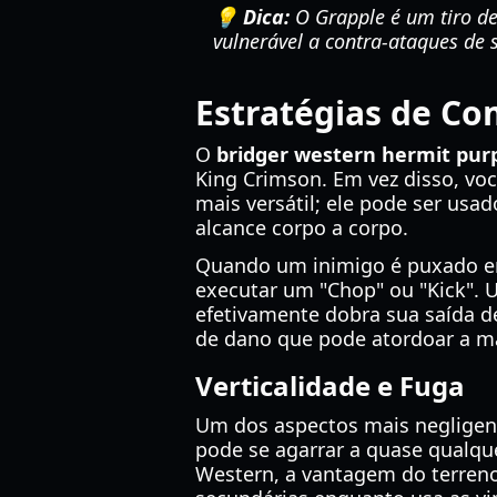
💡 Dica:
O Grapple é um tiro de 
vulnerável a contra-ataques de 
Estratégias de Co
O
bridger western hermit pur
King Crimson. Em vez disso, vo
mais versátil; ele pode ser usad
alcance corpo a corpo.
Quando um inimigo é puxado em 
executar um "Chop" ou "Kick".
efetivamente dobra sua saída d
de dano que pode atordoar a m
Verticalidade e Fuga
Um dos aspectos mais neglige
pode se agarrar a quase qualqu
Western, a vantagem do terreno