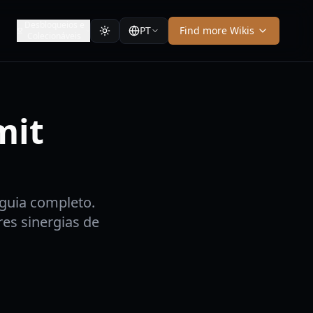
Desbloqueios e
PT
Find more Wikis
Colecionáveis
mit
guia completo.
es sinergias de