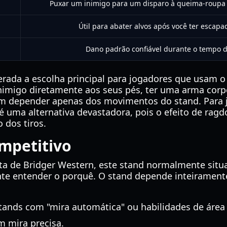
Puxar um inimigo para um disparo à queima-roupa 
Útil para abater alvos após você ter escap
Dano padrão confiável durante o tempo 
rada a escolha principal para jogadores que usam 
nimigo diretamente aos seus pés, ter uma arma corp
sem depender apenas dos movimentos do stand. Para
é uma alternativa devastadora, pois o efeito de rag
 dos tiros.
ompetitivo
a de Bridger Western, este stand normalmente situ
nte entender o porquê. O stand depende inteirament
tands com "mira automática" ou habilidades de áre
m mira precisa.