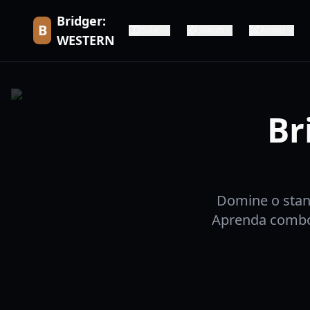
Bridger:
B
Guias
Stands
Armas
WESTERN
Br
Domine o stan
Aprenda combos