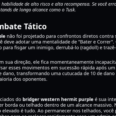
habilidade de alto risco e alta recompensa. Se você err
stands de longo alcance como o Tusk.
mbate Tático
ple
não foi projetado para confrontos diretos contra
cê deve adotar uma mentalidade de "Bater e Correr".
o para fisgar um inimigo, derrubá-lo (ragdoll) e traz
sua direção, ele fica momentaneamente incapacitado
 Usar esses movimentos em sucessão rápida após u
e dano, transformando uma cutucada de 10 de dano e
aioria dos oponentes.
nciados do
bridger western hermit purple
é sua int
er borda ou telhado dentro de um alcance massivo. 
 elevado é tudo. Ao permanecer nos telhados, você 