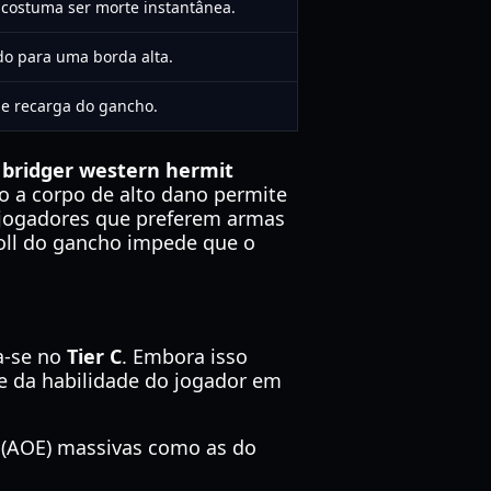
costuma ser morte instantânea.
ado para uma borda alta.
de recarga do gancho.
o
bridger western hermit
o a corpo de alto dano permite
 jogadores que preferem armas
doll do gancho impede que o
a-se no
Tier C
. Embora isso
e da habilidade do jogador em
a (AOE) massivas como as do