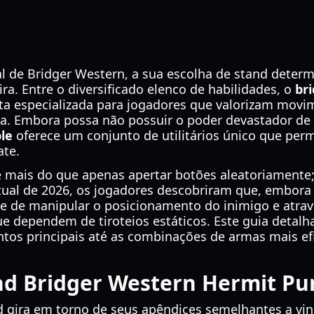
al de Bridger Western, a sua escolha de stand deter
a. Entre o diversificado elenco de habilidades, o
br
a especializada para jogadores que valorizam mov
ura. Embora possa não possuir o poder devastador d
le
oferece um conjunto de utilitários único que perm
ate.
 mais do que apenas apertar botões aleatoriamente;
ual de 2026, os jogadores descobriram que, embora
e de manipular o posicionamento do inimigo e atrave
 dependem de tiroteios estáticos. Este guia detalha
os principais até as combinações de armas mais efi
d Bridger Western Hermit Pu
d gira em torno de seus apêndices semelhantes a vin