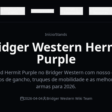
Localizações
Scripts e
Community
Progressão
e NPCs
Automação
Resources
Início
/
Stands
idger Western Her
Purple
d Hermit Purple no Bridger Western com nosso 
 de gancho, truques de mobilidade e as melhor
armas para 2026.
2026-04-04
Bridger Western Wiki Team