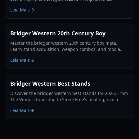
maximizar seu potencial e dominar a fronteira do
Leia Mais
Roblox.
Bridger Western 20th Century Boy
Master the bridger western 20th century boy meta.
Learn stand acquisition, weapon combos, and moola
farming in this complete Roblox bridger: WESTERN
Leia Mais
guide.
Bridger Western Best Stands
Discover the bridger western best stands for 2026. From
The World's time stop to Stone Free's healing, master
the PvP and PvE meta with our expert guide.
Leia Mais