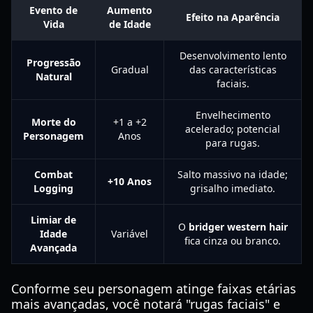
Evento de
Aumento
Efeito na Aparência
Vida
de Idade
Desenvolvimento lento
Progressão
Gradual
das características
Natural
faciais.
Envelhecimento
Morte do
+1 a +2
acelerado; potencial
Personagem
Anos
para rugas.
Combat
Salto massivo na idade;
+10 Anos
Logging
grisalho imediato.
Limiar de
O
bridger western hair
Idade
Variável
fica cinza ou branco.
Avançada
Conforme seu personagem atinge faixas etárias
mais avançadas, você notará "rugas faciais" e