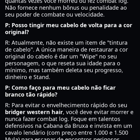
quantas vezes você morreu ou fez combat log.
Não fornece nenhum bônus ou penalidade ao
seu poder de combate ou velocidade.
P: Posso tingir meu cabelo de volta para a cor
original?
R: Atualmente, não existe um item de "tintura
de cabelo". A única maneira de restaurar a cor
original do cabelo é dar um "Wipe" no seu
personagem, o que reseta sua idade para o
mínimo, mas também deleta seu progresso,
dinheiro e Stand.
P: Como faço para meu cabelo não ficar
branco tão rápido?
R: Para evitar o envelhecimento rápido do seu
bridger western hair
, você deve evitar morrer e
nunca fazer combat log. Foque em talentos
defensivos na Cabana da Bruxa e invista em um
cavalo lendário (com preço entre 1.000 e 1.500
Mula) para escapar de encontros perigosos.