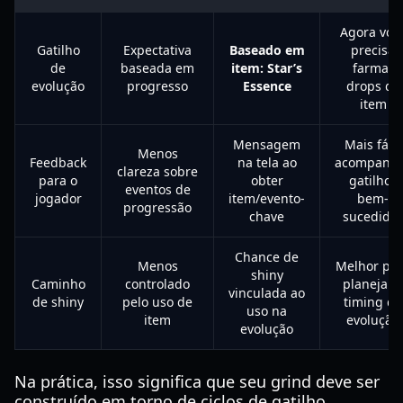
Agora voc
Gatilho
Expectativa
Baseado em
precisa
de
baseada em
item: Star’s
farmar
evolução
progresso
Essence
drops de
item
Mensagem
Mais fácil
Menos
Feedback
na tela ao
acompanh
clareza sobre
para o
obter
gatilhos
eventos de
jogador
item/evento-
bem-
progressão
chave
sucedido
Chance de
Menos
Melhor pa
shiny
Caminho
controlado
planejar 
vinculada ao
de shiny
pelo uso de
timing da
uso na
item
evolução
evolução
Na prática, isso significa que seu grind deve ser
construído em torno de ciclos de gatilho