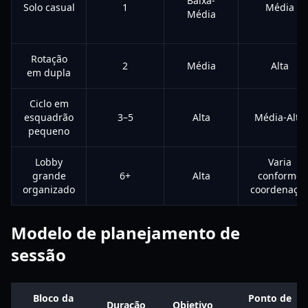
Baixa-
Solo casual
1
Média
Média
Rotação
2
Média
Alta
em dupla
Ciclo em
esquadrão
3–5
Alta
Média-Alta
pequeno
Lobby
Varia
grande
6+
Alta
conforme
organizado
coordenaçã
Modelo de planejamento de
sessão
Bloco da
Ponto de
Duração
Objetivo