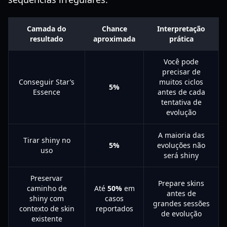
Camada do
Chance
Interpretação
resultado
aproximada
prática
Você pode
precisar de
Conseguir Star’s
muitos ciclos
5%
Essence
antes de cada
tentativa de
evolução
A maioria das
Tirar shiny no
5%
evoluções não
uso
será shiny
Preservar
Prepare skins
caminho de
Até
50%
em
antes de
shiny com
casos
grandes sessões
contexto de skin
reportados
de evolução
existente