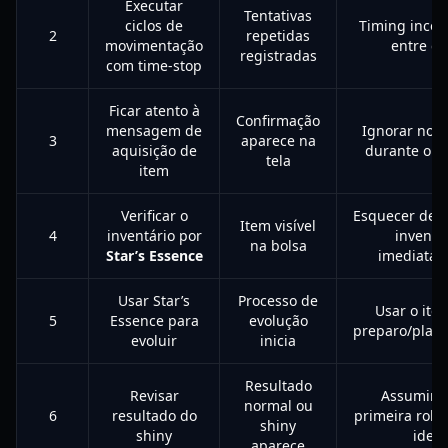
Executar
Tentativas
ciclos de
Timing incon
2
repetidas
movimentação
entre ci
registradas
com time-stop
Ficar atento à
Confirmação
mensagem de
Ignorar noti
3
aparece na
aquisição de
durante o c
tela
item
Verificar o
Esquecer de c
Item visível
4
inventário por
inventá
na bolsa
Star’s Essence
imediata
Usar Star’s
Processo de
Usar o ite
5
Essence para
evolução
preparo/plan
evoluir
inicia
Resultado
Revisar
Assumir q
normal ou
6
resultado do
primeira rola
shiny
shiny
ideal
aparece