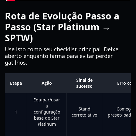
Rota de Evolução Passo a
Passo (Star Platinum →
SPTW)
Use isto como seu checklist principal. Deixe
aberto enquanto farma para evitar perder
gatilhos.
Sinal de
Etapa
Ação
Erro co
sucesso
Equipar/usar
a
Stand
Começar
1
configuração
correto ativo
preset/loadou
base de Star
Platinum