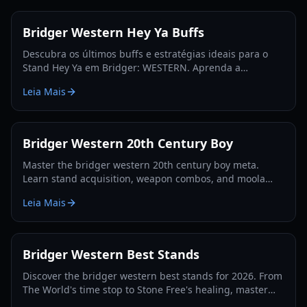
Bridger Western Hey Ya Buffs
Descubra os últimos buffs e estratégias ideais para o
Stand Hey Ya em Bridger: WESTERN. Aprenda a
maximizar seu potencial e dominar a fronteira do
Leia Mais
Roblox.
Bridger Western 20th Century Boy
Master the bridger western 20th century boy meta.
Learn stand acquisition, weapon combos, and moola
farming in this complete Roblox bridger: WESTERN
Leia Mais
guide.
Bridger Western Best Stands
Discover the bridger western best stands for 2026. From
The World's time stop to Stone Free's healing, master
the PvP and PvE meta with our expert guide.