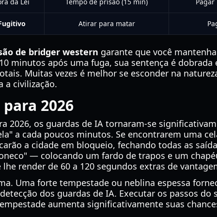
ora da Lei
Tempo de prisão (15 min)
Pagar 
Fugitivo
Atirar para matar
Pa
isão de bridger western
garante que você mantenha 
e 10 minutos após uma fuga, sua sentença é dobrad
otais. Muitas vezes é melhor se esconder na naturez
 a civilização.
 para 2026
a 2026, os guardas de IA tornaram-se significativame
ela" a cada poucos minutos. Se encontrarem uma cel
ocarão a cidade em bloqueio, fechando todas as saída
Boneco" — colocando um fardo de trapos e um chapé
e lhe render de 60 a 120 segundos extras de vantage
lima. Uma forte tempestade ou neblina espessa forn
e detecção dos guardas de IA. Executar os passos do
mpestade aumenta significativamente suas chances 