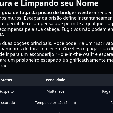
tura e Limpando seu Nome
o
guia de fuga da prisão de bridger western
requer 
dos muros. Escapar da prisão define instantaneamen
el especial de recompensa que permite a qualquer j
ecompensa pela sua cabeça. Fugitivos não podem en
IA.
 duas opções principais. Você pode ir a um "Escri
mpamentos de foras da lei em Grizzlies) e pagar sua
e ir para um esconderijo "Hole-in-the-Wall" e esperar
ara um prisioneiro escapado é significativamente m
rão.
Status
Penalidade
Suspeito
Multa leve
Pagar 
rocurado
Tempo de prisão (5 min)
P