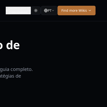
Desbloqueios e
PT
Find more Wikis
Colecionáveis
o de
guia completo.
atégias de