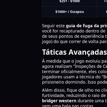
$251 - $1000
F
$1000+ / Escapou
Seguir este
guia de fuga da pr
você for recapturado dentro d
de seus pontos de experiência t
jogo) do que correr de volta para
Táticas Avançadas
À medida que o jogo evoluiu par
agora realizam "Inspeções de C
terminar oficialmente, eles col
jogadores usam a técnica do "
prisioneiro dormindo. Isso pod
Além disso, fique de olho no c
furtividade, reduzindo o raio d
bridger western
durante uma te
sem uma bala nas costas.