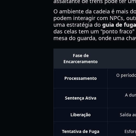
assaltante de trens pode ter uma
O ambiente da cadeia é mais do
podem interagir com NPCs, outr
uma estratégia do
guia de fuga
das celas tem um "ponto fraco"
mesa do guarda, onde uma chav
Fase de
Encarceramento
O período
Processamento
A dur
Sentença Ativa
Liberação
Saída a
Tentativa de Fuga
Esfor