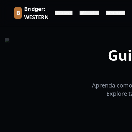
Bridger:
B
Guias
Stands
Armas
WESTERN
Gui
Aprenda como 
Explore t