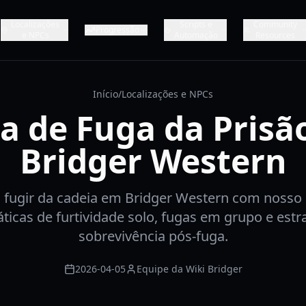
Localizações
Scripts e
Community
Progressão
e NPCs
Automação
Resources
Início
/
Localizações e NPCs
a de Fuga da Prisã
Bridger Western
fugir da cadeia em Bridger Western com nosso 
áticas de furtividade solo, fugas em grupo e estr
sobrevivência pós-fuga.
2026-04-05
Equipe da Wiki Bridger