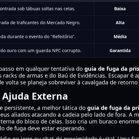
ontrada sob tábuas soltas nas celas.
Baixa
ada de traficantes do Mercado Negro.
Alta
ida durante o evento do "Refeitório".
Média
ndo ouro com um guarda NPC corrupto.
Garantida
 passo em qualquer tentativa do
guia de fuga da pri
 racks de armas e do Baú de Evidências. Escapar é 
e volta se planeja sobreviver à cavalgada de retor
 Ajuda Externa
e persistente, a melhor tática do
guia de fuga da pr
eus aliados atacando a cadeia pelo lado de fora. A ma
erna do bloco de celas. Isso cria um buraco enorme 
lo de fuga deve estar esperando.
ádio no jogo ou chat de proximidade é vital. Uma 