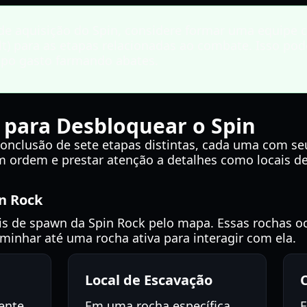
o de aquisição do Spin, considere formar uma equip
t) para as etapas relacionadas ao combate. Isso pod
mpo gasto farmando abates.
 para Desbloquear o Spin
conclusão de sete etapas distintas, cada uma com se
 em ordem e prestar atenção a detalhes como locais d
n Rock
ais de spawn da Spin Rock pelo mapa. Essas rochas 
minhar até uma rocha ativa para interagir com ela.
Local de Escavação
mente
Em uma rocha específica
E