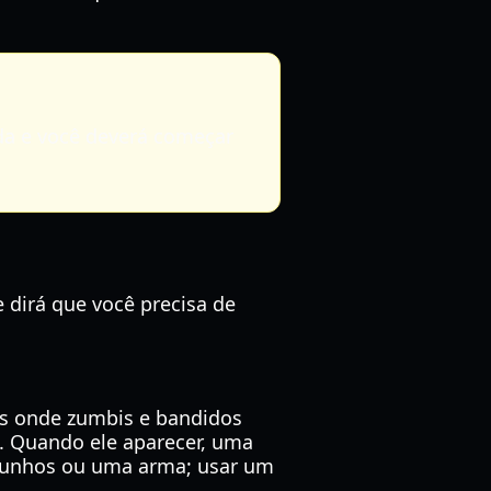
ada e você deverá começar
 dirá que você precisa de
as onde zumbis e bandidos
. Quando ele aparecer, uma
punhos ou uma arma; usar um