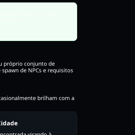
e com um amigo ou usar
e reduzir
u próprio conjunto de
e spawn de NPCs e requisitos
ocasionalmente brilham com a
Cidade
ncontrada virando à