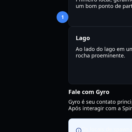
um bom ponto de part
1
Lago
Ao lado do lago em u
rocha proeminente.
Fale com Gyro
Gyro é seu contato princi
Após interagir com a Spin
Os locais de spawn 