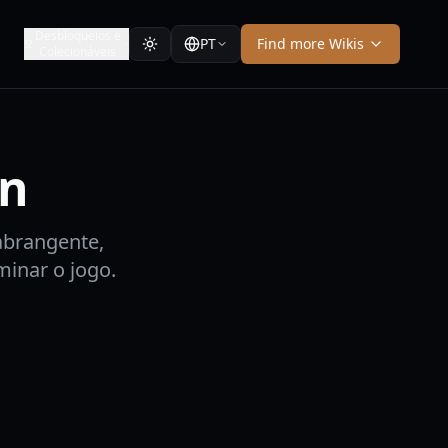
Desbloqueios e
PT
Find more Wikis
Colecionáveis
in
abrangente,
minar o jogo.