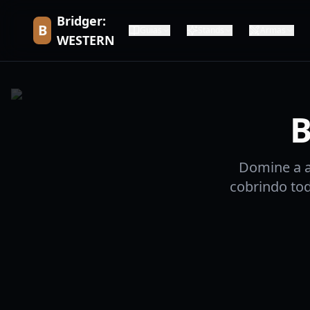
Bridger:
B
Guias
Stands
Armas
WESTERN
B
Domine a a
cobrindo tod