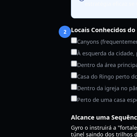
estratégia eficaz se
Locais Conhecidos do 
2
Canyons (frequentemen
À esquerda da cidade,
Dentro da área princip
Casa do Ringo perto d
Dentro da igreja no p
Perto de uma casa esp
Alcance uma Sequênci
Gyro o instruirá a "forta
túnel saindo dos trilhos