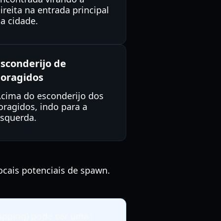
ireita na entrada principal
a cidade.
Esconderijo de
Foragidos
cima do esconderijo dos
oragidos, indo para a
squerda.
locais potenciais de spawn.
hopping) pode ser uma