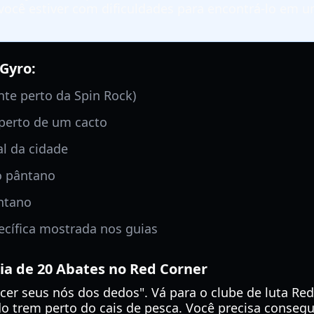
 você estiver com dificuldades para encontrá-lo em u
Gyro:
te perto da Spin Rock)
 perto de um cacto
al da cidade
o pântano
ântano
ecífica mostrada nos guias
a de 20 Abates no Red Corner
lecer seus nós dos dedos". Vá para o clube de luta Re
 do trem perto do cais de pesca. Você precisa conseg