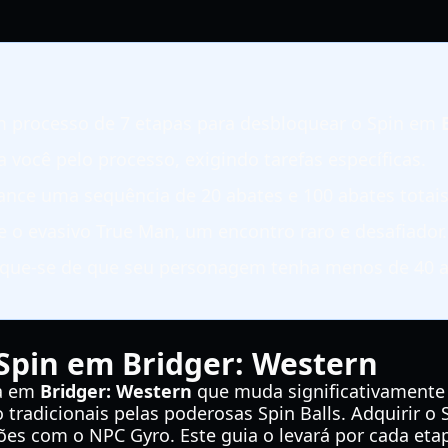
m processo de 7 etapas para desbloquear o Spin em
a você pelo processo, exigindo tarefas específicas.
cance uma sequência de 20 abates e 100 abates totais
te o evasivo True Man, um encontro raro e desafiador.
ifique-se de que seu personagem tenha menos de 40 a
Spin em Bridger: Western
ca em
Bridger: Western
que muda significativamente 
 tradicionais pelas poderosas Spin Balls. Adquirir o
ções com o NPC Gyro. Este guia o levará por cada et