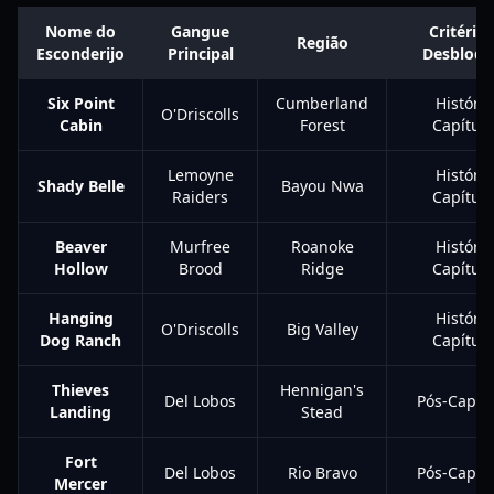
Nome do
Gangue
Critério
Região
Esconderijo
Principal
Desbloqu
Six Point
Cumberland
História
O'Driscolls
Cabin
Forest
Capítulo
Lemoyne
História
Shady Belle
Bayou Nwa
Raiders
Capítulo
Beaver
Murfree
Roanoke
História
Hollow
Brood
Ridge
Capítulo
Hanging
História
O'Driscolls
Big Valley
Dog Ranch
Capítulo
Thieves
Hennigan's
Del Lobos
Pós-Capítu
Landing
Stead
Fort
Del Lobos
Rio Bravo
Pós-Capítu
Mercer