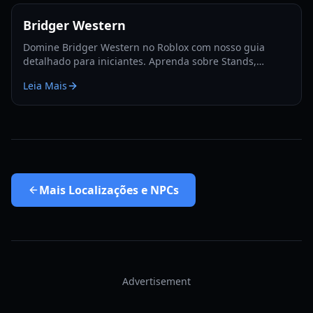
Bridger Western
Domine Bridger Western no Roblox com nosso guia
detalhado para iniciantes. Aprenda sobre Stands,
Armas, farm de Moola, Cartas e dicas essenciais de
Leia Mais
progressão para 2026.
Mais
Localizações e NPCs
Advertisement