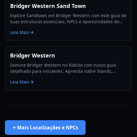
Bridger Western Sand Town
Explore Sandtown em Bridger Western com este guia de
suas estruturas essenciais, NPCs e oportunidades de
ganhar dinheiro. Domine o Velho Oeste!
Leia Mais
Bridger Western
Domine Bridger Western no Roblox com nosso guia
detalhado para iniciantes. Aprenda sobre Stands,
Armas, farm de Moola, Cartas e dicas essenciais de
Leia Mais
progressão para 2026.
Mais
Localizações e NPCs