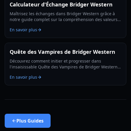
Calculateur d'Échange Bridger Western
Maîtrisez les échanges dans Bridger Western grâce à
notre guide complet sur la compréhension des valeurs
d'échange, l'utilisation du Fruit Rokakaka et la prise de
En savoir plus
décisions éclairées.
Quête des Vampires de Bridger Western
Découvrez comment initier et progresser dans
l'insaisissable Quête des Vampires de Bridger Western,
y compris comment devenir un vampire vous-même et
En savoir plus
trouver des apparitions cachées.
Plus
Guides