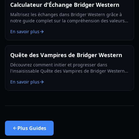
Calculateur d'Échange Bridger Western
Maîtrisez les échanges dans Bridger Western grâce à
notre guide complet sur la compréhension des valeurs
d'échange, l'utilisation du Fruit Rokakaka et la prise de
En savoir plus
décisions éclairées.
Quête des Vampires de Bridger Western
Découvrez comment initier et progresser dans
l'insaisissable Quête des Vampires de Bridger Western,
y compris comment devenir un vampire vous-même et
En savoir plus
trouver des apparitions cachées.
Plus
Guides