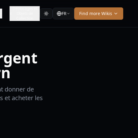
Déblocages et
FR
Find more Wikis
Objets de
Collection
rgent
rn
nt donner de
s et acheter les