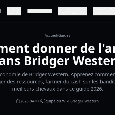
Lieux
Scripts et
Community
Progression
et PNJ
Automatisation
Resources
Accueil
/
Guides
ent donner de l'a
ans Bridger Weste
'économie de Bridger Western. Apprenez comme
ger des ressources, farmer du cash sur les bandit
meilleurs chevaux dans ce guide 2026.
2026-04-17
Équipe du Wiki Bridger Western