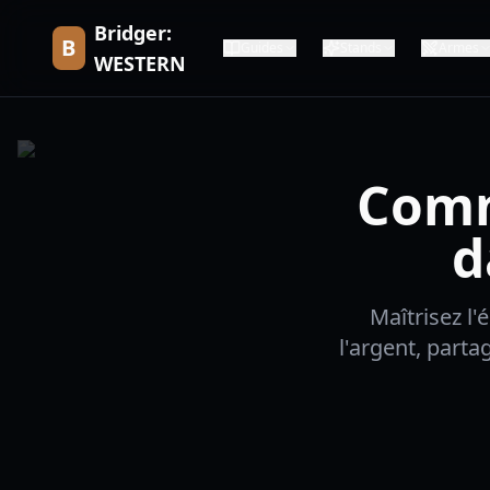
Bridger:
B
Guides
Stands
Armes
WESTERN
Comm
d
Maîtrisez l
l'argent, parta