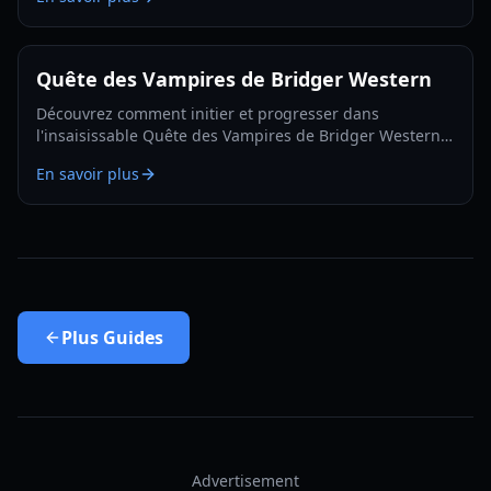
décisions éclairées.
Quête des Vampires de Bridger Western
Découvrez comment initier et progresser dans
l'insaisissable Quête des Vampires de Bridger Western,
y compris comment devenir un vampire vous-même et
En savoir plus
trouver des apparitions cachées.
Plus
Guides
Advertisement