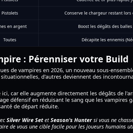
Pistolets
Conserve le chargeur restant lors
es en argent
Boost les dégâts des balle
Toutes
Décapite les ennemis (Né
pire : Pérenniser votre Build
ques de vampires en 2026, un nouveau sous-ensemble 
 situationnelles, d'autres deviennent des incontourn
e ici, car elle augmente directement les dégâts de l'
age défensif en réduisant le sang que les vampires g
santé de départ réduite.
vec
Silver Wire Set
et
Season's Hunter
si vous ne chass
aire de vous une cible facile pour les joueurs humains u