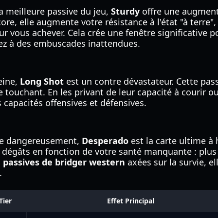
 meilleure passive du jeu,
Sturdy
offre une augment
ore, elle augmente votre résistance à l'état "à terre",
r vous achever. Cela crée une fenêtre significative 
iez à des embuscades inattendues.
eine,
Long Shot
est un contre dévastateur. Cette pas
e touchant. En les privant de leur capacité à courir o
 capacités offensives et défensives.
vre dangereusement,
Desperado
est la carte ultime à
dégâts en fonction de votre santé manquante : plus 
s
passives de bridger western
axées sur la survie, el
.
Tier
Effet Principal