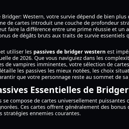
 Bridger: Western, votre survie dépend de bien plus q
me de cartes introduit une couche de profondeur str
ut faire la différence entre une prime réussie et un a
onus de dégâts bruts aux traits de survie essentiels q
 utiliser les
passives de bridger western
est impér
uelle de 2026. Que vous naviguiez dans les complex
 de vampires imminentes, votre sélection de cartes d
aille les passives les mieux notées, les choix situat
 garantir que votre personnage reste au sommet de s
Passives Essentielles de Bridg
es se compose de cartes universellement puissantes 
ignorées. Ces cartes offrent généralement des bonus 
les stratégies ennemies courantes.