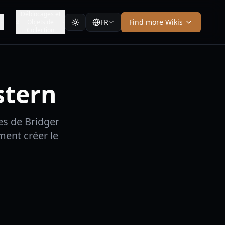
Déblocages et
FR
Find more Wikis
Objets de
Collection
stern
es de Bridger
ent créer le