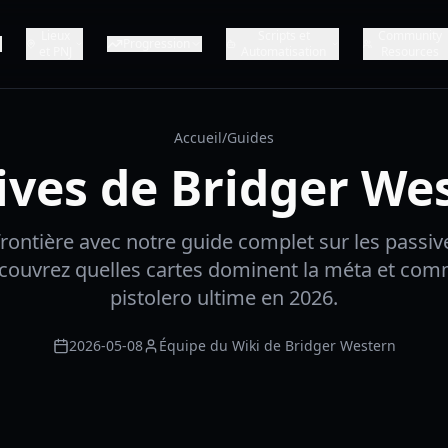
Lieux
Scripts et
Community
Progression
et PNJ
Automatisation
Resources
Accueil
/
Guides
ives de Bridger We
 frontière avec notre guide complet sur les passiv
couvrez quelles cartes dominent la méta et comm
pistolero ultime en 2026.
2026-05-08
Équipe du Wiki de Bridger Western