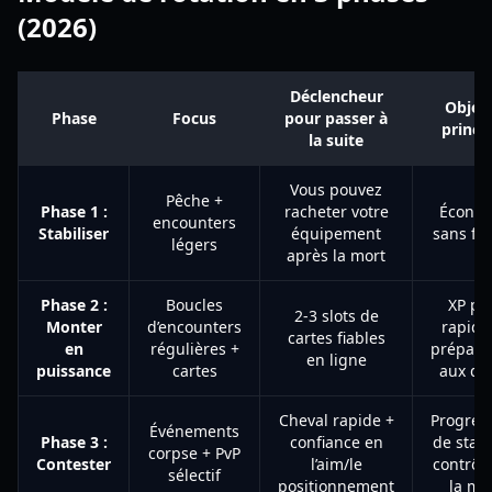
(2026)
Déclencheur
Object
Phase
Focus
pour passer à
princi
la suite
Vous pouvez
Pêche +
Phase 1 :
racheter votre
Écono
encounters
Stabiliser
équipement
sans fail
légers
après la mort
Phase 2 :
Boucles
XP pl
2-3 slots de
Monter
d’encounters
rapide
cartes fiables
en
régulières +
prépara
en ligne
puissance
cartes
aux du
Cheval rapide +
Progres
Événements
Phase 3 :
confiance en
de stan
corpse + PvP
Contester
l’aim/le
contrôl
sélectif
positionnement
la ma