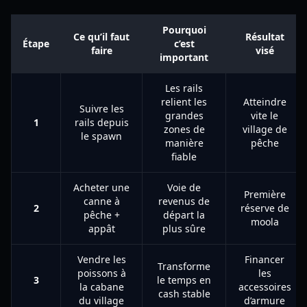
Pourquoi
Ce qu’il faut
Résultat
Étape
c’est
faire
visé
important
Les rails
relient les
Atteindre
Suivre les
grandes
vite le
1
rails depuis
zones de
village de
le spawn
manière
pêche
fiable
Acheter une
Voie de
Première
canne à
revenus de
2
réserve de
pêche +
départ la
moola
appât
plus sûre
Vendre les
Financer
Transforme
poissons à
les
3
le temps en
la cabane
accessoires
cash stable
du village
d’armure