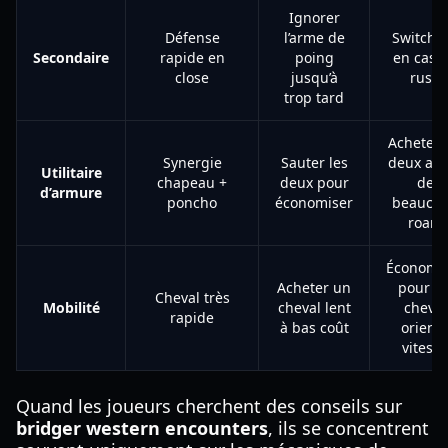
Ignorer
Défense
l’arme de
Switch t
Secondaire
rapide en
poing
en cas 
close
jusqu’à
rush
trop tard
Acheter 
Synergie
Sauter les
deux ava
Utilitaire
chapeau +
deux pour
de
d’armure
poncho
économiser
beauco
roam
Économi
Acheter un
pour u
Cheval très
Mobilité
cheval lent
cheval
rapide
à bas coût
orient
vitesse
Quand les joueurs cherchent des conseils sur
bridger western encounters
, ils se concentrent