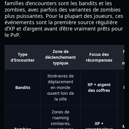
familles d’encounters sont les bandits et les
zombies, avec parfois des variantes de zombies
plus puissantes. Pour la plupart des joueurs, ces
événements sont la première source régulière
d’XP et d’argent avant d’être vraiment prêts pour
le PvP.
Zone de
Ni
Type
Focus des
déclenchement
d’Encounter
récompenses
typique
me
Itinéraires de
déplacement
XP + argent
Bandits
en monde
Mo
des coffres
ouvert loin de
la ville
Zones de
roaming
similaires,
XP +
Mo