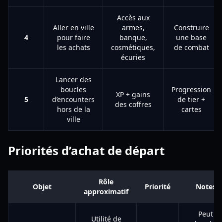
Accès aux
Aller en ville
armes,
Construire
4
pour faire
banque,
une base
les achats
cosmétiques,
de combat
écuries
Lancer des
boucles
Progression
XP + gains
5
d’encounters
de tier +
des coffres
hors de la
cartes
ville
Priorités d’achat de départ
Rôle
Objet
Priorité
Notes
approximatif
Peut
Utilité de