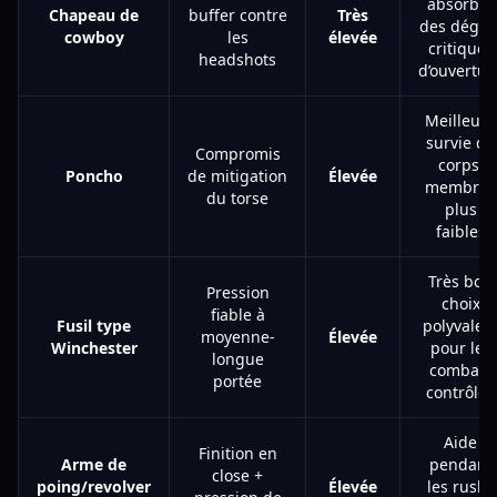
absorber
Chapeau de
buffer contre
Très
des dégât
cowboy
les
élevée
critiques
headshots
d’ouvertur
Meilleure
survie du
Compromis
corps,
Poncho
de mitigation
Élevée
membres
du torse
plus
faibles
Très bon
Pression
choix
fiable à
Fusil type
polyvalen
moyenne-
Élevée
Winchester
pour les
longue
combats
portée
contrôlés
Aide
Finition en
Arme de
pendant
close +
poing/revolver
Élevée
les rushs