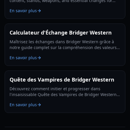
content, stands, weapons, and essential changes for
players in 2026.
En savoir plus
Calculateur d'Échange Bridger Western
Maîtrisez les échanges dans Bridger Western grâce à
notre guide complet sur la compréhension des valeurs
d'échange, l'utilisation du Fruit Rokakaka et la prise de
En savoir plus
décisions éclairées.
Quête des Vampires de Bridger Western
Découvrez comment initier et progresser dans
l'insaisissable Quête des Vampires de Bridger Western,
y compris comment devenir un vampire vous-même et
En savoir plus
trouver des apparitions cachées.