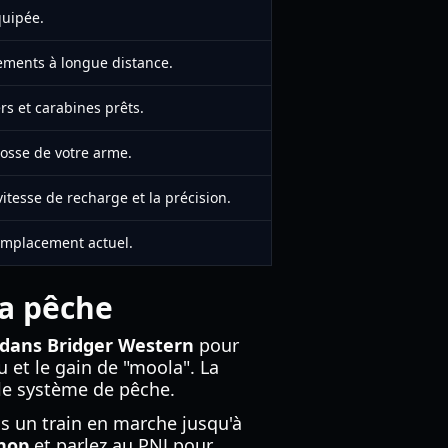
quipée.
ements à longue distance.
rs et carabines prêts.
rosse de votre arme.
tesse de recharge et la précision.
emplacement actuel.
la pêche
s dans Bridger Western
pour
u et le gain de "moola". La
le système de pêche.
 un train en marche jusqu'à
Shop
et parlez au PNJ pour