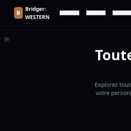
Bridger:
B
Guides
Stands
Armes
WESTERN
Toute
Explorez tout
votre person