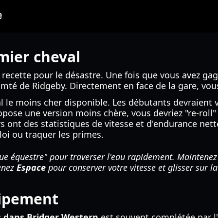
mier cheval
e recette pour le désastre. Une fois que vous avez ga
omté de Ridgeby. Directement en face de la gare, vou
l le moins cher disponible. Les débutants devraient
propose une version moins chère, vous devriez "re-roll
s ont des statistiques de vitesse et d'endurance net
loi ou traquer les primes.
que équestre" pour traverser l'eau rapidement. Maintene
tenez
Espace
pour conserver votre vitesse et glisser sur la
ipement
s dans Bridger Western
est souvent complétée par l'a