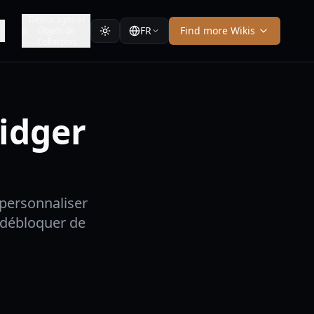
Déblocages et
FR
Find more Wikis
Objets de
Collection
ridger
 personnaliser
 débloquer de