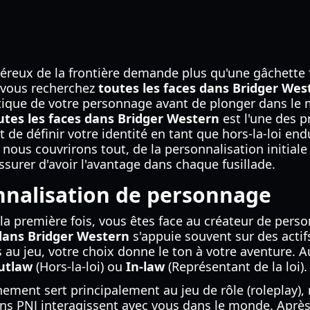
éreux de la frontière demande plus qu'une gâchette fac
i vous recherchez
toutes les faces dans Bridger Wes
étique de votre personnage avant de plonger dans l
utes les faces dans Bridger Western
est l'une des p
de définir votre identité en tant que hors-la-loi en
nous couvrirons tout, de la personnalisation initial
surer d'avoir l'avantage dans chaque fusillade.
nnalisation de personnage
 la première fois, vous êtes face au créateur de pers
 dans Bridger Western
s'appuie souvent sur des actif
au jeu, votre choix donne le ton à votre aventure. Au
utlaw
(Hors-la-loi) ou
In-law
(Représentant de la loi).
ement sert principalement au jeu de rôle (roleplay), 
ins PNJ interagissent avec vous dans le monde. Après