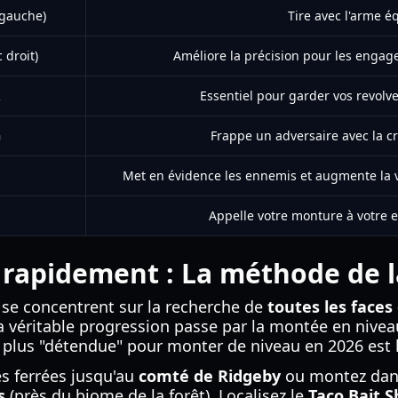
 gauche)
Tire avec l'arme é
 droit)
Améliore la précision pour les engag
R
Essentiel pour garder vos revolve
G
Frappe un adversaire avec la c
Met en évidence les ennemis et augmente la vi
H
Appelle votre monture à votre 
 rapidement : La méthode de 
se concentrent sur la recherche de
toutes les face
la véritable progression passe par la montée en nivea
a plus "détendue" pour monter de niveau en 2026 est 
s ferrées jusqu'au
comté de Ridgeby
ou montez dans
s
(près du biome de la forêt). Localisez le
Taco Bait 