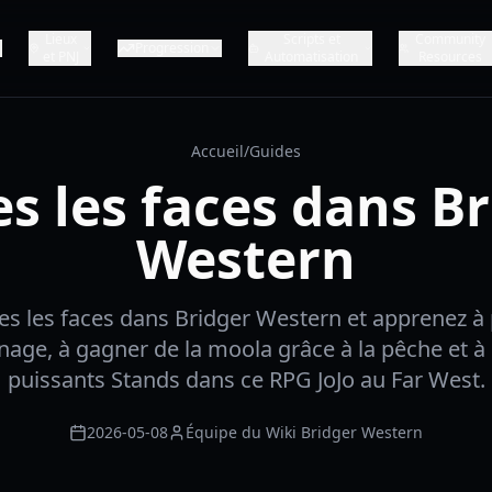
Lieux
Scripts et
Community
Progression
et PNJ
Automatisation
Resources
Accueil
/
Guides
s les faces dans B
Western
es les faces dans Bridger Western et apprenez à
nage, à gagner de la moola grâce à la pêche et à
puissants Stands dans ce RPG JoJo au Far West.
2026-05-08
Équipe du Wiki Bridger Western