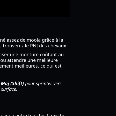
gné assez de moola grâce à la
s trouverez le PNJ des chevaux.
 viser une monture coûtant au
" ou attendre une meilleure
tement meilleures, ce qui est
z
Maj (Shift)
pour sprinter vers
 surface.
cier à votre hanche. Il existe