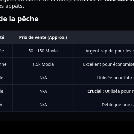
es appâts.
de la pêche
té
Prix de vente (Approx.)
ée
50 - 150 Moola
Argent rapide pour les 
nne
1,5k Moola
Excellent pour économise
le
N/A
Utilisée pour fabr
le
N/A
Crucial :
Utilisée pour 
%
N/A
Débloque une ca