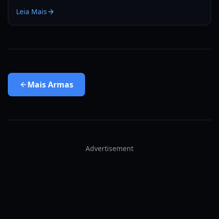
para madeira, EXP e sementes de Rokakaka em 2026.
Leia Mais
Mais
Armas
Advertisement