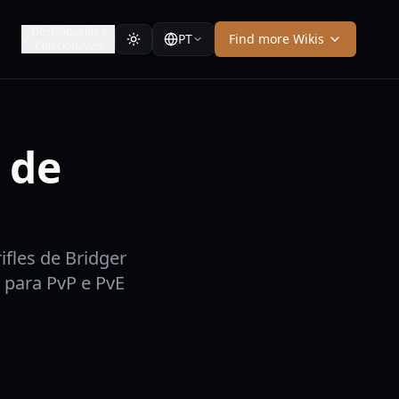
Desbloqueios e
PT
Find more Wikis
Colecionáveis
 de
fles de Bridger
 para PvP e PvE