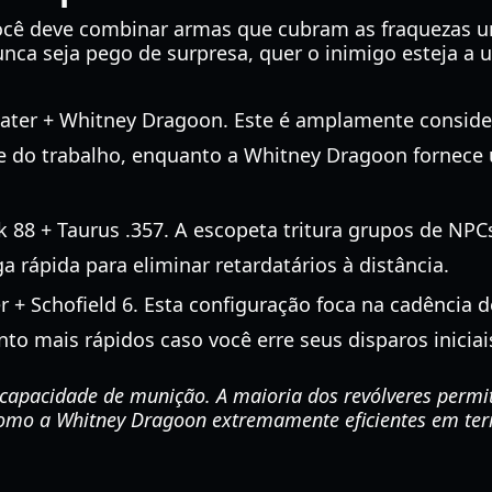
 você deve combinar armas que cubram as fraquezas 
nca seja pego de surpresa, quer o inimigo esteja a 
ater + Whitney Dragoon. Este é amplamente conside
e do trabalho, enquanto a Whitney Dragoon fornece
 88 + Taurus .357. A escopeta tritura grupos de NPC
a rápida para eliminar retardatários à distância.
+ Schofield 6. Esta configuração foca na cadência de
 mais rápidos caso você erre seus disparos iniciais 
pacidade de munição. A maioria dos revólveres permite
como a Whitney Dragoon extremamente eficientes em te