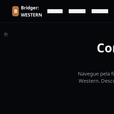
Bridger:
B
Guias
Stands
Armas
WESTERN
Co
Navegue pela f
Western. Descu