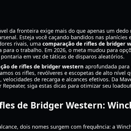
vel da fronteira exige mais do que apenas um dedo 
senal. Esteja você caçando bandidos nas planícies 
adores rivais, uma
comparação de rifles de bridger 
a para o trabalho. Em 2026, o meta mudou para opçõe
ontaria em vez de táticas de disparos aleatórios.
ão de rifles de bridger western
aprofundada para 
mos os rifles, revólveres e escopetas de alto nível
 velocidades de recarga e alcances efetivos. Da Mav
r Repeater, siga estas dicas para otimizar seu loadou
les de Bridger Western: Winch
alcance, dois nomes surgem com frequência: a Winch