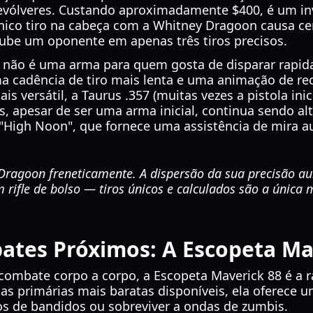
revólveres. Custando aproximadamente $400, é um in
ico tiro na cabeça com a Whitney Dragoon causa ce
ube um oponente em apenas três tiros precisos.
não é uma arma para quem gosta de disparar rapidam
a cadência de tiro mais lenta e uma animação de re
 versátil, a Taurus .357 (muitas vezes a pistola inici
us, apesar de ser uma arma inicial, continua sendo a
k "High Noon", que fornece uma assistência de mira 
 Dragoon freneticamente. A dispersão da sua precisão a
 rifle de bolso — tiros únicos e calculados são a única
tes Próximos: A Escopeta Ma
ombate corpo a corpo, a Escopeta Maverick 88 é a ra
primárias mais baratas disponíveis, ela oferece um 
 de bandidos ou sobreviver a ondas de zumbis.