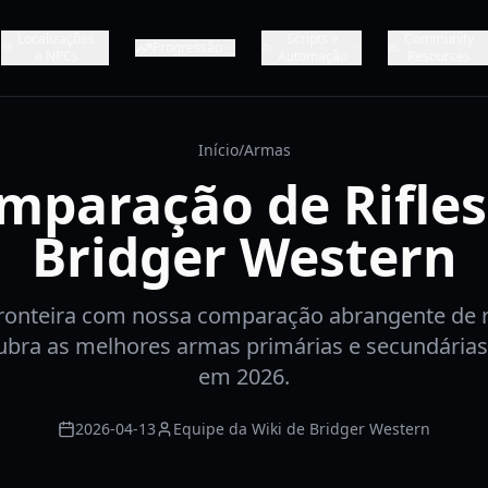
Localizações
Scripts e
Community
Progressão
e NPCs
Automação
Resources
Início
/
Armas
mparação de Rifles
Bridger Western
ronteira com nossa comparação abrangente de ri
bra as melhores armas primárias e secundárias
em 2026.
2026-04-13
Equipe da Wiki de Bridger Western