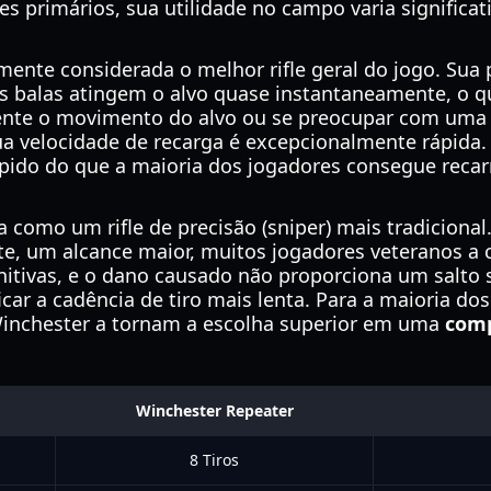
s primários, sua utilidade no campo varia signific
ente considerada o melhor rifle geral do jogo. Sua 
s balas atingem o alvo quase instantaneamente, o qu
nte o movimento do alvo ou se preocupar com uma q
ua velocidade de recarga é excepcionalmente rápida
rápido do que a maioria dos jogadores consegue reca
 como um rifle de precisão (sniper) mais tradiciona
nte, um alcance maior, muitos jogadores veteranos a
tivas, e o dano causado não proporciona um salto si
icar a cadência de tiro mais lenta. Para a maioria do
 Winchester a tornam a escolha superior em uma
comp
Winchester Repeater
8 Tiros