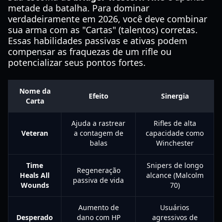
metade da batalha. Para dominar
verdadeiramente em 2026, você deve combinar
sua arma com as "Cartas" (talentos) corretas.
Essas habilidades passivas e ativas podem
compensar as fraquezas de um rifle ou
potencializar seus pontos fortes.
Nome da
Efeito
Sinergia
Carta
Ajuda a rastrear
Rifles de alta
Veteran
a contagem de
capacidade como
balas
Winchester
Time
Snipers de longo
Regeneração
Heals All
alcance (Malcolm
passiva de vida
Wounds
70)
Aumento de
Usuários
Desperado
dano com HP
agressivos de