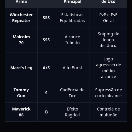
Arma
Principal
de Uso
Winchester
Estatísticas
PvP e PvE
SSS
Repeater
Equilibradas
Geral
Sniping de
Malcolm
Alcance
SSS
longa
70
Infinito
distância
Jogo
agressivo de
Mare's Leg
A/S
Alto Burst
médio
alcance
Tommy
Cadência de
Supressão de
S
Gun
Tiro
curto alcance
Maverick
Efeito
Controle de
B
88
Ragdoll
multidão