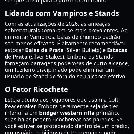
sempre cheio para o próximo confronto.
Lidando com Vampiros e Stands
Com as atualizações de 2026, as ameaças
sobrenaturais tornaram-se mais prevalentes. Ao
enfrentar Vampiros, balas de chumbo padrão
são menos eficazes. É altamente recomendável
estocar
Balas de Prata
(Silver Bullets) e
Estacas
de Prata
(Silver Stakes). Embora os Stands
forneçam barragens poderosas de curto alcance,
um fuzileiro disciplinado pode eliminar um
usuário de Stand de fora do seu alcance efetivo.
O Fator Ricochete
Esteja atento aos jogadores que usam a Colt
Peacemaker. Embora geralmente seja de tier
inferior a um
bridger western rifle
primário,
suas balas podem ricochetear nas paredes. Se
você estiver se protegendo dentro de um prédio,
um usuário habilidoso de Peacemaker pode