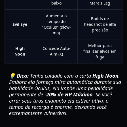
baixo
Mare's Leg
Aumenta o
Builds de
tempo do
Evil Eye
headshot de alta
"Oculus" (slow-
precisão
mo)
Melhor para
High
Concede Auto-
finalizar alvos em
Noon
Aim (X)
fuga
💡 Dica:
Tenha cuidado com a carta
High Noon
.
Embora ela forneça mira automática durante sua
habilidade Oculus, ela impõe uma penalidade
permanente de
-20% de HP Máximo
. Se você
errar seus tiros enquanto ela estiver ativa, o
tempo de recarga é enorme, deixando você
extremamente vulnerável.