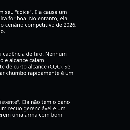
 seu "coice". Ela causa um
ra for boa. No entanto, ela
No cenário competitivo de 2026,
no.
a cadência de tiro. Nenhum
ão e alcance caiam
e de curto alcance (CQC). Se
arar chumbo rapidamente é um
istente". Ela não tem o dano
 um recuo gerenciável e um
 querem uma arma com bom