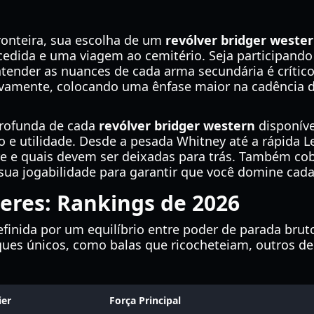
ronteira, sua escolha de um
revólver bridger weste
ida e uma viagem ao cemitério. Seja participando d
tender as nuances de cada arma secundária é crítico
vamente, colocando uma ênfase maior na cadência d
profunda de cada
revólver bridger western
disponíve
o e utilidade. Desde a pesada Whitney até a rápida 
 e quais devem ser deixadas para trás. Também cobr
ua jogabilidade para garantir que você domine cada
veres: Rankings de 2026
efinida por um equilíbrio entre poder de parada brut
ques únicos, como balas que ricocheteiam, outros d
ier
Força Principal