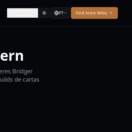
Desbloqueios e
PT
Find more Wikis
Colecionáveis
tern
eres Bridger
uilds de cartas