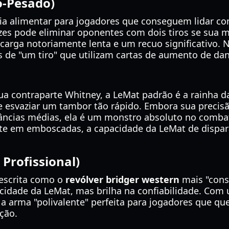
o-Pesado)
ia alimentar para jogadores que conseguem lidar com
es pode eliminar oponentes com dois tiros se sua mi
carga notoriamente lenta e um recuo significativo. 
ds de "um tiro" que utilizam cartas de aumento de da
a contraparte Whitney, a LeMat padrão é a rainha d
e esvaziar um tambor tão rápido. Embora sua precis
tâncias médias, ela é um monstro absoluto no combat
te em emboscadas, a capacidade da LeMat de disp
 Profissional)
descrita como o
revólver bridger western
mais "cons
idade da LeMat, mas brilha na confiabilidade. Com
é a arma "polivalente" perfeita para jogadores que
ção.