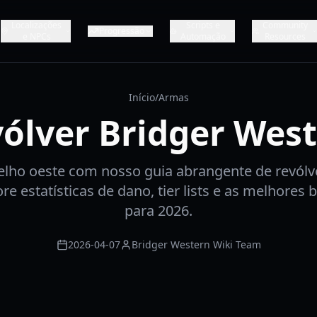
Localizações
Scripts e
Community
Progressão
e NPCs
Automação
Resources
Início
/
Armas
ólver Bridger Wes
lho oeste com nosso guia abrangente de revólv
re estatísticas de dano, tier lists e as melhores b
para 2026.
2026-04-07
Bridger Western Wiki Team