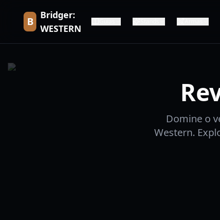
Bridger:
B
Guias
Stands
Armas
WESTERN
Rev
Domine o ve
Western. Explo