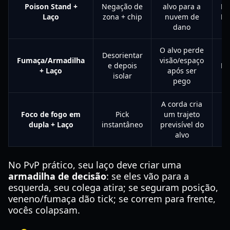
Poison Stand +
Negação de
alvo para a
Ba
Laço
zona + chip
nuvem de
Mé
dano
O alvo perde
Desorientar
Fumaça/Armadilha
visão/espaço
e depois
Mé
+ Laço
após ser
isolar
pego
A corda cria
Foco de fogo em
Pick
um trajeto
Ba
dupla + Laço
instantâneo
previsível do
alvo
No PvP prático, seu laço deve criar uma
armadilha de decisão
: se eles vão para a
esquerda, seu colega atira; se seguram posição,
veneno/fumaça dão tick; se correm para frente,
vocês colapsam.