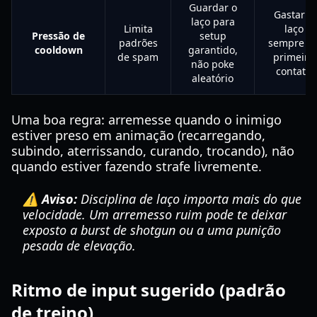
Guardar o
Gastar o
laço para
Limita
laço
Pressão de
setup
padrões
sempre n
cooldown
garantido,
de spam
primeiro
não poke
contato
aleatório
Uma boa regra: arremesse quando o inimigo
estiver preso em animação (recarregando,
subindo, aterrissando, curando, trocando), não
quando estiver fazendo strafe livremente.
⚠️ Aviso:
Disciplina de laço importa mais do que
velocidade. Um arremesso ruim pode te deixar
exposto a burst de shotgun ou a uma punição
pesada de elevação.
Ritmo de input sugerido (padrão
de treino)