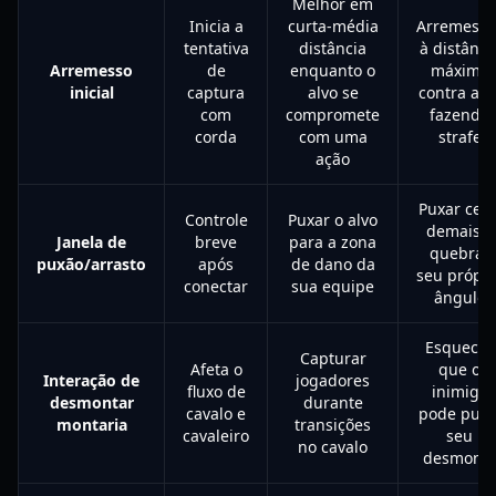
Melhor em
Inicia a
curta-média
Arremessa
tentativa
distância
à distânci
Arremesso
de
enquanto o
máxima
inicial
captura
alvo se
contra alv
com
compromete
fazendo
corda
com uma
strafe
ação
Puxar ced
Controle
Puxar o alvo
demais e
Janela de
breve
para a zona
quebrar
puxão/arrasto
após
de dano da
seu própri
conectar
sua equipe
ângulo
Esquecer
Capturar
Afeta o
que o
Interação de
jogadores
fluxo de
inimigo
desmontar
durante
cavalo e
pode puni
montaria
transições
cavaleiro
seu
no cavalo
desmont