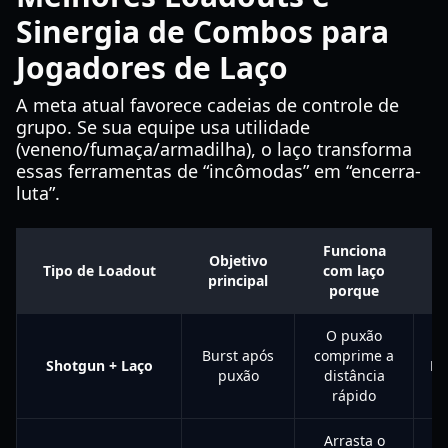
Sinergia de Combos para
Jogadores de Laço
A meta atual favorece cadeias de controle de
grupo. Se sua equipe usa utilidade
(veneno/fumaça/armadilha), o laço transforma
essas ferramentas de “incômodas” em “encerra-
luta”.
Funciona
Ní
Objetivo
Tipo de Loadout
com laço
principal
porque
r
O puxão
Burst após
comprime a
Shotgun + Laço
Mé
puxão
distância
rápido
Arrasta o