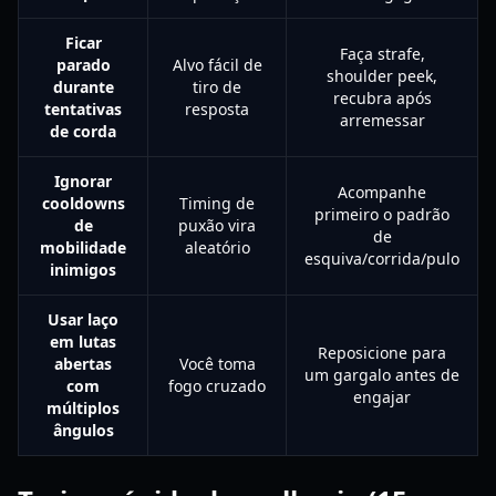
Ficar
Faça strafe,
parado
Alvo fácil de
shoulder peek,
durante
tiro de
recubra após
tentativas
resposta
arremessar
de corda
Ignorar
Acompanhe
cooldowns
Timing de
primeiro o padrão
de
puxão vira
de
mobilidade
aleatório
esquiva/corrida/pulo
inimigos
Usar laço
em lutas
Reposicione para
abertas
Você toma
um gargalo antes de
com
fogo cruzado
engajar
múltiplos
ângulos