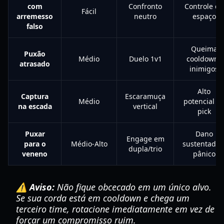
com
Confronto
Controle de
Fácil
arremesso
neutro
espaço
falso
Queima
Puxão
Médio
Duelo 1v1
cooldowns
atrasado
inimigos
Alto
Captura
Escaramuça
Médio
potencial d
na escada
vertical
pick
Puxar
Dano
Engage em
para o
Médio-Alto
sustentado 
dupla/trio
veneno
pânico
⚠️ Aviso:
Não fique obcecado em um único alvo.
Se sua corda está em cooldown e chega um
terceiro time, rotacione imediatamente em vez de
forçar um compromisso ruim.