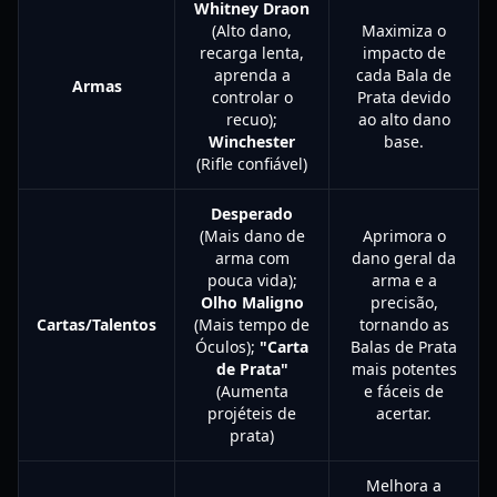
Whitney Draon
(Alto dano,
Maximiza o
recarga lenta,
impacto de
aprenda a
cada Bala de
Armas
controlar o
Prata devido
recuo);
ao alto dano
Winchester
base.
(Rifle confiável)
Desperado
(Mais dano de
Aprimora o
arma com
dano geral da
pouca vida);
arma e a
Olho Maligno
precisão,
Cartas/Talentos
(Mais tempo de
tornando as
Óculos);
"Carta
Balas de Prata
de Prata"
mais potentes
(Aumenta
e fáceis de
projéteis de
acertar.
prata)
Melhora a