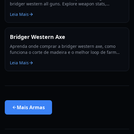
bridger western all guns. Explore weapon stats,
unlocking methods, and pro combat strategies for 2026.
Leia Mais
Bridger Western Axe
Aprenda onde comprar a bridger western axe, como
funciona o corte de madeira e o melhor loop de farm
para madeira, EXP e sementes de Rokakaka em 2026.
Leia Mais
Mais
Armas