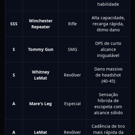
habilidade
Alta capacidade,
Winchester
SSS
Rifle
recarga rápida,
Repeater
ótimo dano
DPS de curto
S
Tommy Gun
SMG
alcance
inigualável
Dano massivo
Whitney
S
Revólver
de headshot
LeMat
(40-45)
Sensação
híbrida de
A
Mare's Leg
Especial
escopeta com
alcance sólido
Cadência de tiro
A
LeMat
Revólver
mais rápida da