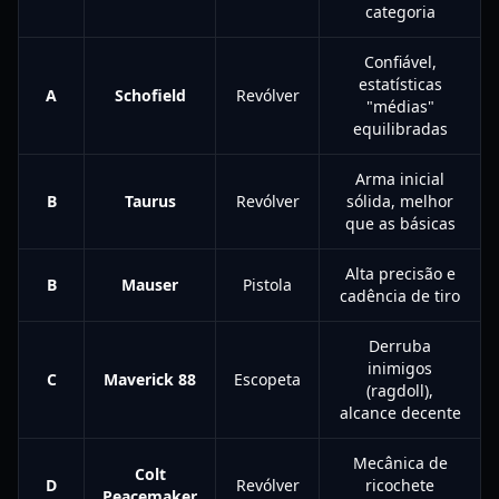
categoria
Confiável,
estatísticas
A
Schofield
Revólver
"médias"
equilibradas
Arma inicial
B
Taurus
Revólver
sólida, melhor
que as básicas
Alta precisão e
B
Mauser
Pistola
cadência de tiro
Derruba
inimigos
C
Maverick 88
Escopeta
(ragdoll),
alcance decente
Mecânica de
Colt
D
Revólver
ricochete
Peacemaker