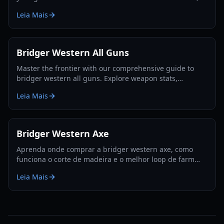
melee strategies, and defensive tactics for 2026.
Leia Mais
Bridger Western All Guns
Master the frontier with our comprehensive guide to
bridger western all guns. Explore weapon stats,
unlocking methods, and pro combat strategies for 2026.
Leia Mais
Bridger Western Axe
Aprenda onde comprar a bridger western axe, como
funciona o corte de madeira e o melhor loop de farm
para madeira, EXP e sementes de Rokakaka em 2026.
Leia Mais