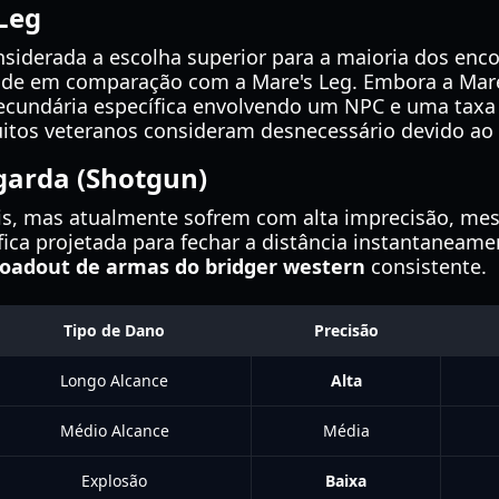
Leg
iderada a escolha superior para a maioria dos enco
idade em comparação com a Mare's Leg. Embora a Mare
secundária específica envolvendo um NPC e uma taxa 
uitos veteranos consideram desnecessário devido a
ngarda (Shotgun)
eis, mas atualmente sofrem com alta imprecisão, me
ica projetada para fechar a distância instantaneame
loadout de armas do bridger western
consistente.
Tipo de Dano
Precisão
Longo Alcance
Alta
Médio Alcance
Média
Explosão
Baixa