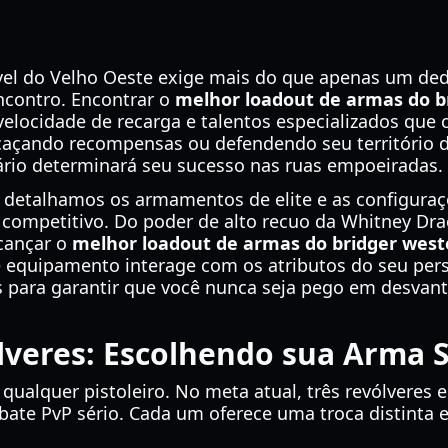
ável do Velho Oeste exige mais do que apenas um dedo
ncontro. Encontrar o
melhor loadout de armas do b
 velocidade de recarga e talentos especializados qu
 caçando recompensas ou defendendo seu território d
mário determinará seu sucesso nas ruas empoeiradas.
, detalhamos os armamentos de elite e as configur
ompetitivo. Do poder de alto recuo da Whitney Draon
lcançar o
melhor loadout de armas do bridger west
 equipamento interage com os atributos do seu per
s para garantir que você nunca seja pego em desva
lveres: Escolhendo sua Arma 
e qualquer pistoleiro. No meta atual, três revólveres
bate PvP sério. Cada um oferece uma troca distinta 