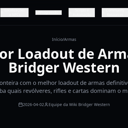
Localizações
Scripts e
Community
Progressão
e NPCs
Automação
Resources
Início
/
Armas
or Loadout de Arm
Bridger Western
onteira com o melhor loadout de armas definitiv
ba quais revólveres, rifles e cartas dominam o 
2026-04-02
Equipe da Wiki Bridger Western