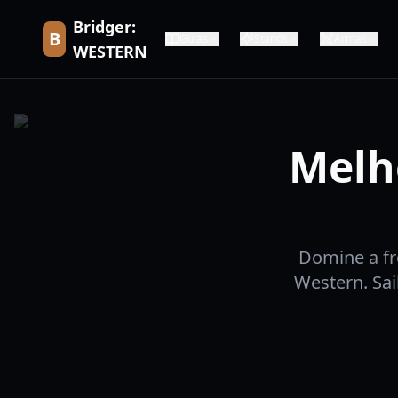
Bridger:
B
Guias
Stands
Armas
WESTERN
Melh
Domine a fr
Western. Sai