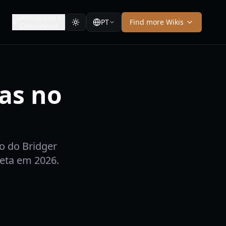
Desbloqueios e
PT
Find more Wikis
Colecionáveis
as no
o do Bridger
meta em 2026.