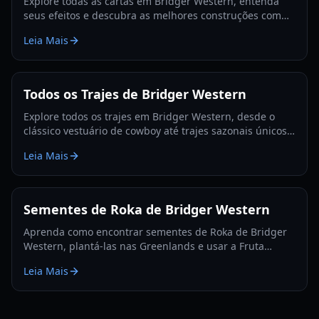
Explore todas as cartas em Bridger Western, entenda
seus efeitos e descubra as melhores construções com
nosso guia detalhado e lista de níveis para 2026.
Leia Mais
Todos os Trajes de Bridger Western
Explore todos os trajes em Bridger Western, desde o
clássico vestuário de cowboy até trajes sazonais únicos,
e como adquiri-los para seu personagem em 2026.
Leia Mais
Sementes de Roka de Bridger Western
Aprenda como encontrar sementes de Roka de Bridger
Western, plantá-las nas Greenlands e usar a Fruta
Rokakaka para trocar Stands e Cartas em 2026.
Leia Mais