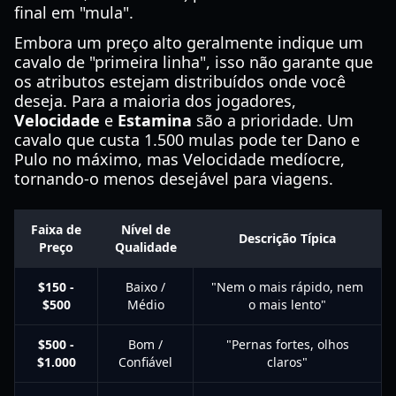
final em "mula".
Embora um preço alto geralmente indique um
cavalo de "primeira linha", isso não garante que
os atributos estejam distribuídos onde você
deseja. Para a maioria dos jogadores,
Velocidade
e
Estamina
são a prioridade. Um
cavalo que custa 1.500 mulas pode ter Dano e
Pulo no máximo, mas Velocidade medíocre,
tornando-o menos desejável para viagens.
Faixa de
Nível de
Descrição Típica
Preço
Qualidade
$150 -
Baixo /
"Nem o mais rápido, nem
$500
Médio
o mais lento"
$500 -
Bom /
"Pernas fortes, olhos
$1.000
Confiável
claros"