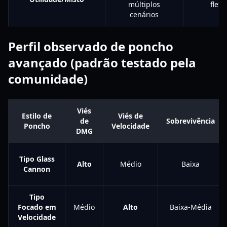
múltiplos
flexí
cenários
Perfil observado de poncho
avançado (padrão testado pela
comunidade)
Viés
Estilo de
Viés de
de
Sobrevivência
Poncho
Velocidade
DMG
Tipo Glass
Alto
Médio
Baixa
Cannon
Tipo
Focado em
Médio
Alto
Baixa-Média
Velocidade