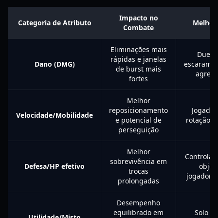
Impacto no
Categoria de Atributo
Melhor
Combate
Eliminações mais
Duelis
rápidas e janelas
Dano (DMG)
escaramu
de burst mais
agress
fortes
Melhor
reposicionamento
Jogador
Velocidade/Mobilidade
e potencial de
rotação, f
perseguição
Melhor
Controlad
sobrevivência em
Defesa/HP efetivo
objeti
trocas
jogadore
prolongadas
Desempenho
equilibrado em
Solo q
Utilidade/Misto