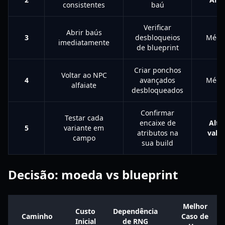
consistentes
baú
Verificar
Abrir baús
3
desbloqueios
Médi
imediatamente
de blueprint
Criar ponchos
Voltar ao NPC
4
avançados
Médi
alfaiate
desbloqueados
Confirmar
Testar cada
encaixe de
Alto
5
variante em
atributos na
valor
campo
sua build
Decisão: moeda vs blueprint
Melhor
Custo
Dependência
Caminho
Caso de
Inicial
de RNG