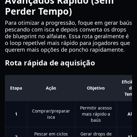
Avançados Rápido (Sem
Perder Tempo)
Para otimizar a progressão, foque em gerar baús
pescando com isca e depois converta os drops
de blueprint no alfaiate. Essa rota geralmente é
o loop repetível mais rápido para jogadores que
querem mais opções de poncho rapidamente.
Rota rápida de aquisição
Eficiên
Etapa
Ação
Objetivo
de
Temp
Permitir acesso
Comprar/preparar
1
mais rápido a
Alta
isca
baús
Pescar em ciclos
Gerar drops de
2
Alta