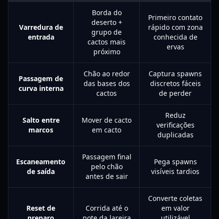
Borda do
Primeiro contato
deserto +
Varredura de
rápido com zona
grupo de
entrada
conhecida de
cactos mais
ervas
próximo
Chão ao redor
Captura spawns
Passagem de
das bases dos
discretos fáceis
curva interna
cactos
de perder
Reduz
Salto entre
Mover de cacto
verificações
marcos
em cacto
duplicadas
Passagem final
Escaneamento
Pega spawns
pelo chão
de saída
visíveis tardios
antes de sair
Converte coletas
Reset de
Corrida até o
em valor
preparo
pote da lareira
utilizável