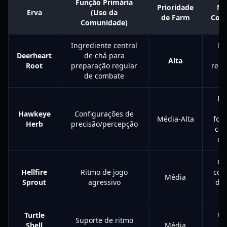
Função Primária
Prioridade
No
Erva
(Uso da
de Farm
Com
Comunidade)
Ingrediente central
Fo
Deerheart
de chá para
Alta
Root
preparação regular
repe
de combate
ob
Bo
se
Hawkeye
Configurações de
Média-Alta
foc
Herb
precisão/percepção
com
di
Co
Hellfire
Ritmo de jogo
com
Média
Sprout
agressivo
de 
r
Turtle
Út
Suporte de ritmo
Shell
Média
eq