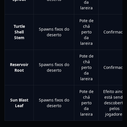
da
lareira
Pote de
Turtle
chá
Spawns fixos do
Shell
perto
Confirmado
deserto
Stem
da
lareira
Pote de
chá
Reservoir
Spawns fixos do
perto
Confirmado
Root
deserto
da
lareira
Pote de
Efeito ainda
chá
está sendo
Sun Blast
Spawns fixos do
perto
descoberto
Leaf
deserto
da
pelos
lareira
jogadores