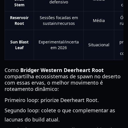
defensivo
Stem
cau
Reservoir
Sessões focadas em
Óti
Média
Root
sustain/recursos
run
Sun Blast
Experimental/incerta
prim
Situacional
Leaf
em 2026
con
Como
Bridger Western Deerheart Root
compartilha ecossistemas de spawn no deserto
com essas ervas, o melhor movimento é
roteamento dinâmico:
Primeiro loop: priorize Deerheart Root.
Segundo loop: colete o que complementar as
lacunas do build atual.