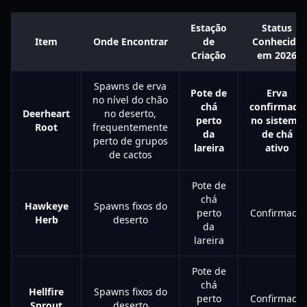
Estação
Status
Item
Onde Encontrar
de
Conhecido
Criação
em 2026
Spawns de erva
Pote de
Erva
no nível do chão
chá
confirmada
Deerheart
no deserto,
perto
no sistema
Root
frequentemente
da
de chá
perto de grupos
lareira
ativo
de cactos
Pote de
chá
Hawkeye
Spawns fixos do
perto
Confirmado
Herb
deserto
da
lareira
Pote de
chá
Hellfire
Spawns fixos do
perto
Confirmado
Sprout
deserto