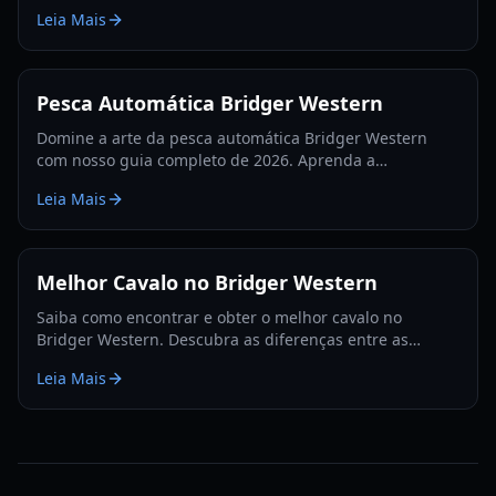
instalação de scripts e dicas de uso seguro para
Leia Mais
maximizar sua renda no jogo.
Pesca Automática Bridger Western
Domine a arte da pesca automática Bridger Western
com nosso guia completo de 2026. Aprenda a
configuração de macro, otimização de OCR e dicas de
Leia Mais
segurança para maximizar sua eficiência.
Melhor Cavalo no Bridger Western
Saiba como encontrar e obter o melhor cavalo no
Bridger Western. Descubra as diferenças entre as
raridades Lendária e Mítica e como otimizar seus
Leia Mais
atributos.