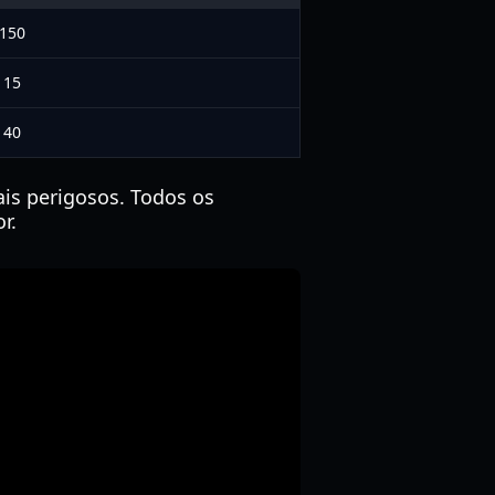
 150
115
 40
is perigosos. Todos os
r.