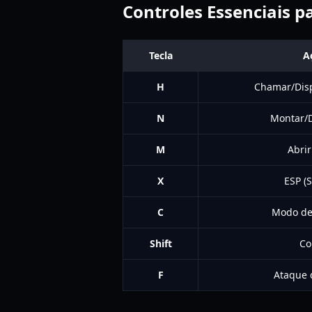
Controles Essenciais 
Tecla
A
H
Chamar/Disp
N
Montar/
M
Abri
X
ESP (
C
Modo de
Shift
Co
F
Ataque 