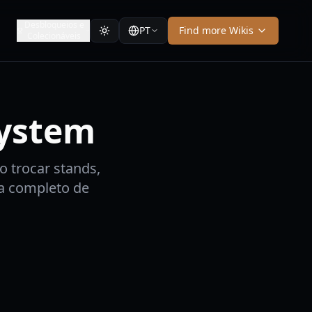
Desbloqueios e
PT
Find more Wikis
Colecionáveis
System
 trocar stands,
ia completo de