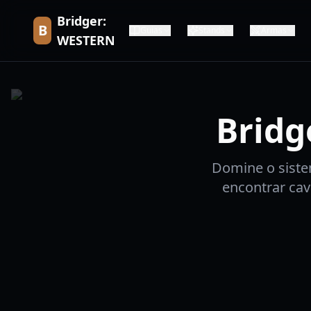
Bridger:
B
Guias
Stands
Armas
WESTERN
Bridg
Domine o siste
encontrar cav