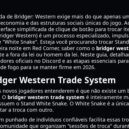
ada de Bridger: Western exige mais do que apenas um
onomia e das estruturas sociais únicas do jogo. A
face simplificada de clique de botão para trocar it
ridger Western) é um processo especializado, impul
de "White Snake". Esteja você procurando trocar Sta
eira noite em Red Corner, saber como o
bridger wes
te a fora da lei ou homem da lei. Neste guia, detalh
ores oficiais no Discord e as etapas essenciais para
 de fogo para se manter firme em 2026.
dger Western Trade System
s novos jogadores entenderem é que não existe um b
. O
bridger western trade system
é inteiramente m
ossuem o Stand White Snake. O White Snake é a única 
tar a troca com outro.
 punhado de indivíduos confiáveis facilita essas tr
comunidade que organizam "sessões de troca" durante