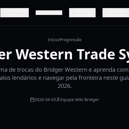
Localizações
Scripts e
Community
Progressão
e NPCs
Automação
Resources
Início
/
Progressão
er Western Trade 
ma de trocas do Bridger Western e aprenda como
alos lendários e navegar pela fronteira neste gu
2026.
2026-04-03
Equipe Wiki Bridger