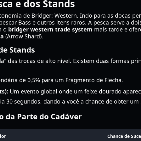
ca e dos Stands
economia de Bridger: Western. Indo para as docas per
scar Bass e outros itens raros. A pesca serve a dois
m o
bridger western trade system
mais tarde e ofe
ha
(Arrow Shard).
de Stands
a" das trocas de alto nível. Existem duas formas prin
:
ndária de 0,5% para um Fragmento de Flecha.
s):
Um evento global onde um feixe dourado aparec
da 30 segundos, dando a você a chance de obter um 
so da Parte do Cadáver
dor
Chance de Suce