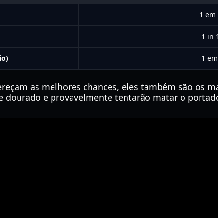
1 em
1 in 
io)
1 em
ereçam as melhores chances, eles também são os ma
e dourado e provavelmente tentarão matar o portado