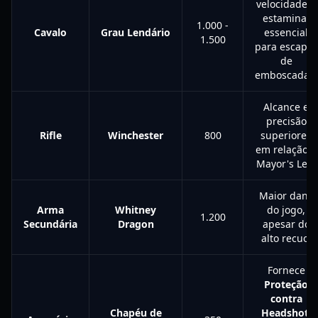
velocidade e
estamina;
1.000 -
Cavalo
Grau Lendário
essencial
1.500
para escapar
de
emboscadas.
Alcance e
precisão
Rifle
Winchester
800
superiores
em relação à
Mayor's Leg.
Maior dano
Arma
Whitney
do jogo,
1.200
Secundária
Dragon
apesar do
alto recuo.
Fornece
Proteção
contra
Chapéu de
Headshot
,