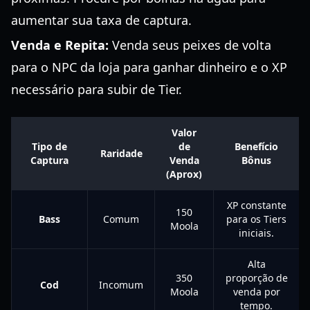
aumentar sua taxa de captura.
Venda e Repita:
Venda seus peixes de volta
para o NPC da loja para ganhar dinheiro e o XP
necessário para subir de Tier.
Valor
Tipo de
de
Benefício
Raridade
Captura
Venda
Bônus
(Aprox)
XP constante
150
Bass
Comum
para os Tiers
Moola
iniciais.
Alta
350
proporção de
Cod
Incomum
Moola
venda por
tempo.