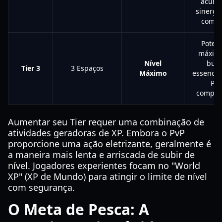
acumu
sinergi
comba
Potenc
máxim
Nível
buil
Tier 3
3 Espaços
Máximo
essencia
PvP
competi
Aumentar seu Tier requer uma combinação de
atividades geradoras de XP. Embora o PvP
proporcione uma ação eletrizante, geralmente é
a maneira mais lenta e arriscada de subir de
nível. Jogadores experientes focam no "World
XP" (XP de Mundo) para atingir o limite de nível
com segurança.
O Meta de Pesca: A