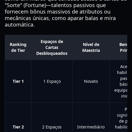
"Sorte" (Fortune)—talentos passivos que
fornecem bônus massivos de atributos ou
mecânicas únicas, como aparar balas e mira
automática.
Espaços de
Ranking
Nível de
Benefí
Cartas
de Tier
Maestria
Princi
Desbloqueados
Acess
habilid
passi
Tier 1
1 Espaço
Novato
básica
equipam
inicia
Pic
signific
de pod
Tier 2
2 Espaços
Intermediário
habilida