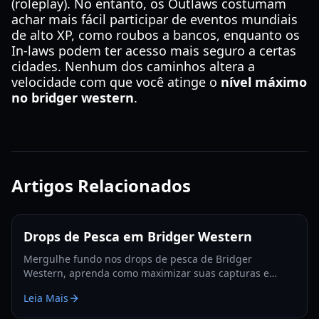
(roleplay). No entanto, os Outlaws costumam
achar mais fácil participar de eventos mundiais
de alto XP, como roubos a bancos, enquanto os
In-laws podem ter acesso mais seguro a certas
cidades. Nenhum dos caminhos altera a
velocidade com que você atinge o
nível máximo
no bridger western
.
Artigos Relacionados
Drops de Pesca em Bridger Western
Mergulhe fundo nos drops de pesca de Bridger
Western, aprenda como maximizar suas capturas e
descubra itens raros como Arrow Shards e Dogbanes.
Leia Mais
Seu guia de pesca definitivo para 2026.