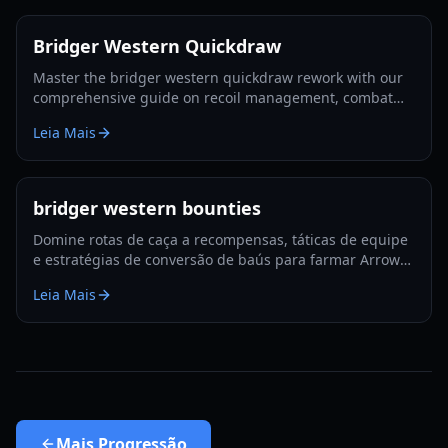
Bridger Western Quickdraw
Master the bridger western quickdraw rework with our
comprehensive guide on recoil management, combat
tactics, and strategic card pairings for 2026.
Leia Mais
bridger western bounties
Domine rotas de caça a recompensas, táticas de equipe
e estratégias de conversão de baús para farmar Arrow
Shards mais rápido nas bounties de Bridger Western
Leia Mais
em 2026.
Mais
Progressão