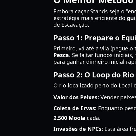
Embora caçar Stands seja o "en
estratégia mais eficiente do
gui
de Escavação.
Passo 1: Prepare o Eq
Primeiro, vá até a vila (pegue 
Pesca
. Se faltar fundos inicia
para ganhar dinheiro inicial ráp
Passo 2: O Loop do Rio
O rio localizado perto do Local 
Valor dos Peixes:
Vender peixes
Coleta de Ervas:
Enquanto pesca
2.500 Moola
cada.
Invasões de NPCs:
Esta área fr