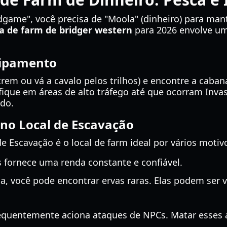
dgame", você precisa de "Moola" (dinheiro) para ma
a de farm de bridger western
para 2026 envolve um 
uipamento
o trem ou vá a cavalo pelos trilhos) e encontre a cab
is, fique em áreas de alto tráfego até que ocorram In
ido.
 no Local de Escavação
de Escavação é o local de farm ideal por vários motiv
 fornece uma renda constante e confiável.
, você pode encontrar ervas raras. Elas podem ser 
equentemente aciona ataques de NPCs. Matar esses a