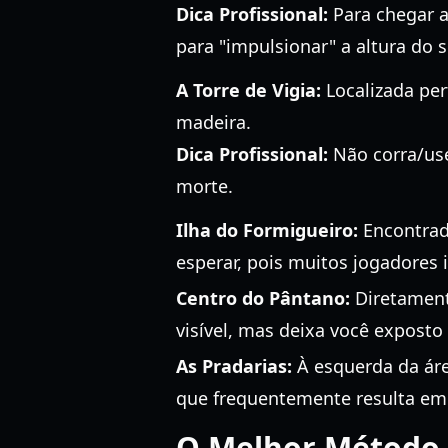
Dica Profissional:
Para chegar a
para "impulsionar" a altura do 
A Torre de Vigia:
Localizada per
madeira.
Dica Profissional:
Não corra/use
morte.
Ilha do Formigueiro:
Encontrada
esperar, pois muitos jogadores 
Centro do Pântano:
Diretament
visível, mas deixa você expost
As Pradarias:
À esquerda da áre
que frequentemente resulta em t
O Melhor Método d