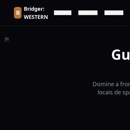
Bridger:
B
Guias
Stands
Armas
WESTERN
Gu
Domine a fron
locais de s