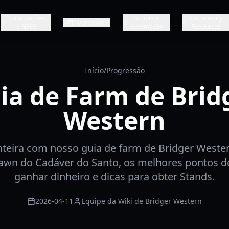
Localizações
Scripts e
Community
Progressão
e NPCs
Automação
Resources
Início
/
Progressão
ia de Farm de Brid
Western
teira com nosso guia de farm de Bridger Weste
pawn do Cadáver do Santo, os melhores pontos d
ganhar dinheiro e dicas para obter Stands.
2026-04-11
Equipe da Wiki de Bridger Western