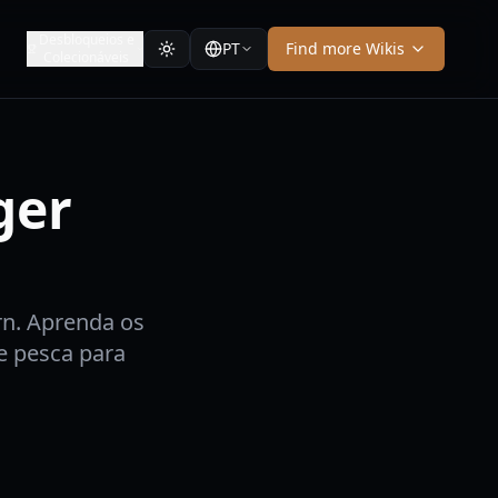
Desbloqueios e
PT
Find more Wikis
Colecionáveis
ger
rn. Aprenda os
e pesca para