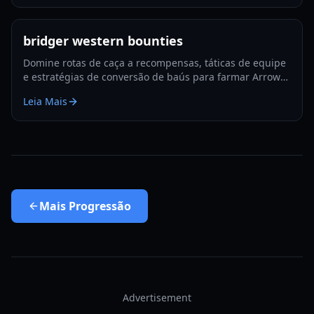
bridger western bounties
Domine rotas de caça a recompensas, táticas de equipe
e estratégias de conversão de baús para farmar Arrow
Shards mais rápido nas bounties de Bridger Western
Leia Mais
em 2026.
Mais
Progressão
Advertisement