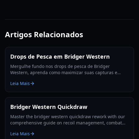
Artigos Relacionados
Drops de Pesca em Bridger Western
Mergulhe fundo nos drops de pesca de Bridger
Western, aprenda como maximizar suas capturas e
descubra itens raros como Arrow Shards e Dogbanes.
Leia Mais
Seu guia de pesca definitivo para 2026.
Bridger Western Quickdraw
Master the bridger western quickdraw rework with our
comprehensive guide on recoil management, combat
tactics, and strategic card pairings for 2026.
Leia Mais