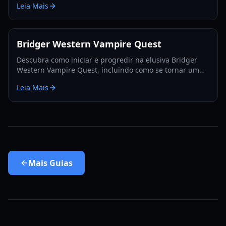
Leia Mais
informadas.
Bridger Western Vampire Quest
Descubra como iniciar e progredir na elusiva Bridger
Western Vampire Quest, incluindo como se tornar um
vampiro e encontrar locais de aparição escondidos.
Leia Mais
Mais
Guias