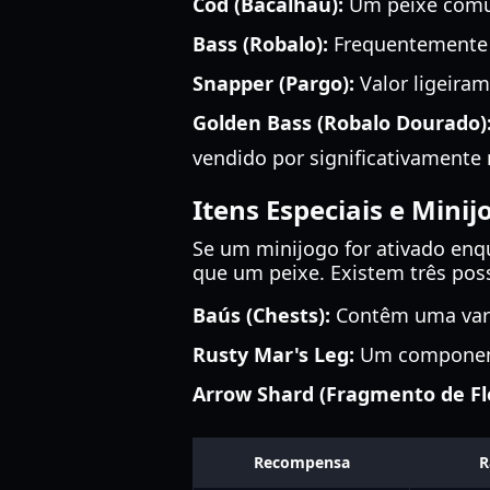
Cod (Bacalhau):
Um peixe comu
Bass (Robalo):
Frequentemente c
Snapper (Pargo):
Valor ligeiram
Golden Bass (Robalo Dourado)
vendido por significativamente
Itens Especiais e Minij
Se um minijogo for ativado enqu
que um peixe. Existem três pos
Baús (Chests):
Contêm uma vari
Rusty Mar's Leg:
Um component
Arrow Shard (Fragmento de Fl
Recompensa
R