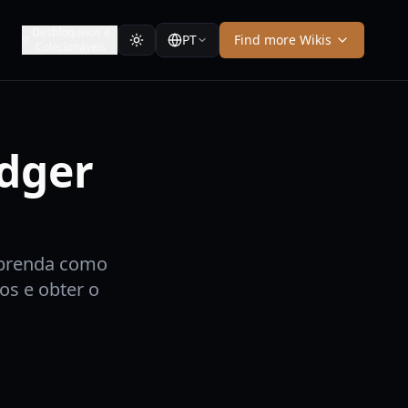
Desbloqueios e
PT
Find more Wikis
Colecionáveis
idger
Aprenda como
os e obter o