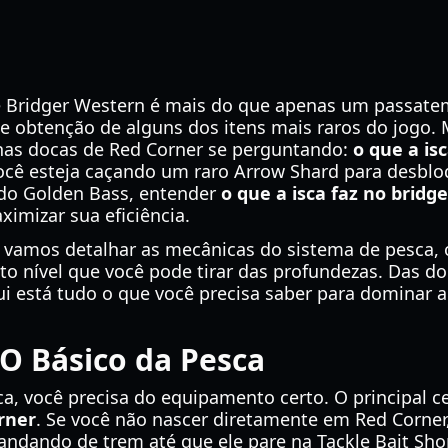
de Bridger Western é mais do que apenas um passat
a e obtenção de alguns dos itens mais raros do jogo.
as docas de Red Corner se perguntando:
o que a is
você esteja caçando um raro Arrow Shard para desb
do Golden Bass, entender
o que a isca faz no bridg
imizar sua eficiência.
 vamos detalhar as mecânicas do sistema de pesca, o
to nível que você pode tirar das profundezas. Das do
i está tudo o que você precisa saber para dominar a
 O Básico da Pesca
a, você precisa do equipamento certo. O principal c
rner
. Se você não nascer diretamente em Red Corner
andando de trem até que ele pare na Tackle Bait Shop