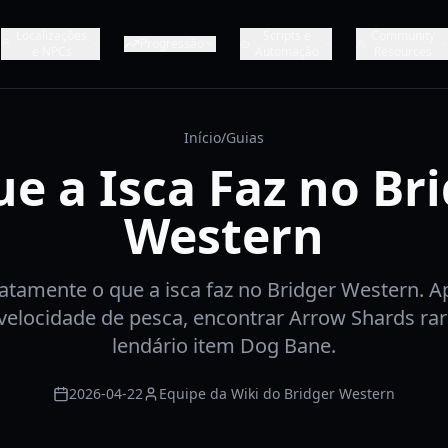
Localizações
Scripts e
Community
Progressão
e NPCs
Automação
Resources
Início
/
Guias
e a Isca Faz no Br
Western
atamente o que a isca faz no Bridger Western. 
velocidade de pesca, encontrar Arrow Shards rar
lendário item Dog Bane.
2026-04-22
Equipe da Wiki do Bridger Western