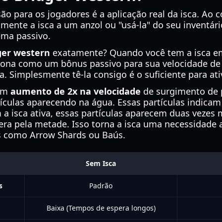
 para os jogadores é a aplicação real da isca. Ao c
ente a isca a um anzol ou "usá-la" do seu inventár
ema passivo.
dger western
exatamente? Quando você tem a isca em 
ciona como um bônus passivo para sua velocidade de 
. Simplesmente tê-la consigo é o suficiente para ativ
 um
aumento de 2x na velocidade
de surgimento de p
tículas aparecendo na água. Essas partículas indica
a isca ativa, essas partículas aparecem duas vezes 
ra pela metade. Isso torna a isca uma necessidade 
os como Arrow Shards ou Baús.
Sem Isca
s
Padrão
Baixa (Tempos de espera longos)