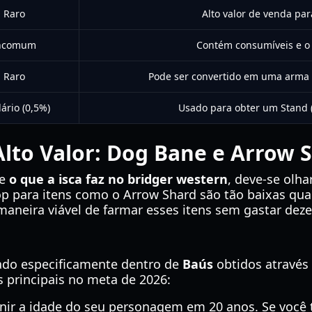
Raro
Alto valor de venda par
ncomum
Contém consumíveis e o
Raro
Pode ser convertido em uma arma 
ário (0,5%)
Usado para obter um Stand (
lto Valor: Dog Bane e Arrow 
te
o que a isca faz no bridger western
, deve-se olha
op para itens como o Arrow Shard são tão baixas qu
maneira viável de farmar esses itens sem gastar deze
do especificamente dentro de
Baús
obtidos através 
os principais no meta de 2026:
nir a idade do seu personagem em 20 anos. Se você ti