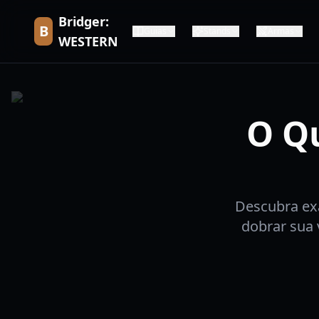
Bridger:
B
Guias
Stands
Armas
WESTERN
O Qu
Descubra ex
dobrar sua 