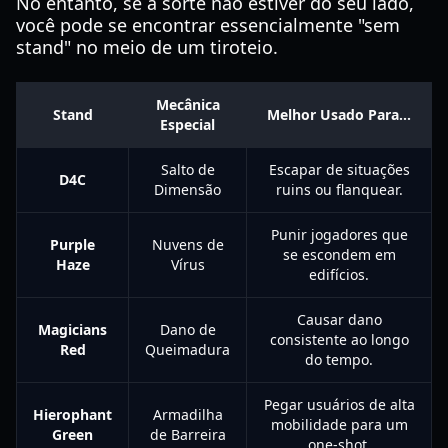
No entanto, se a sorte não estiver do seu lado,
você pode se encontrar essencialmente "sem
stand" no meio de um tiroteio.
Mecânica
Stand
Melhor Usado Para...
Especial
Salto de
Escapar de situações
D4C
Dimensão
ruins ou flanquear.
Punir jogadores que
Purple
Nuvens de
se escondem em
Haze
Vírus
edifícios.
Causar dano
Magicians
Dano de
consistente ao longo
Red
Queimadura
do tempo.
Pegar usuários de alta
Hierophant
Armadilha
mobilidade para um
Green
de Barreira
one-shot.