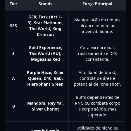
Tier
Stands
Força Principal
GER, Tusk (Act 1-
Manipulação do tempo,
3), Star Platinum,
SSS
alcance infinito ou
The World, King
invencibilidade.
Crimson
Gold Experience,
Cura excepcional,
S
The World (AU),
rastreamento e DPS
Magicians Red
consistente.
Purple Haze, Killer
Alto dano de burst,
A
Queen, D4C, Geb,
controle de área e
Hierophant Green
potencial de "one-shot".
Buffs dependentes de
Mandom, Hey Ya!,
RNG ou combate corpo
B
Silver Chariot
a corpo sólido, mas
superado.
Utilidade de nicho ou
Hermit Purple,