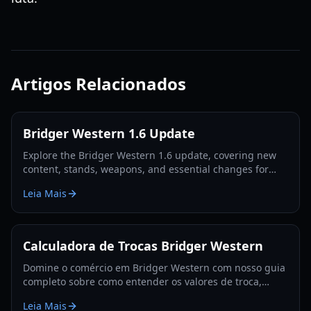
Artigos Relacionados
Bridger Western 1.6 Update
Explore the Bridger Western 1.6 update, covering new
content, stands, weapons, and essential changes for
players in 2026.
Leia Mais
Calculadora de Trocas Bridger Western
Domine o comércio em Bridger Western com nosso guia
completo sobre como entender os valores de troca,
utilizar a Fruta Rokakaka e tomar decisões de troca
Leia Mais
informadas.