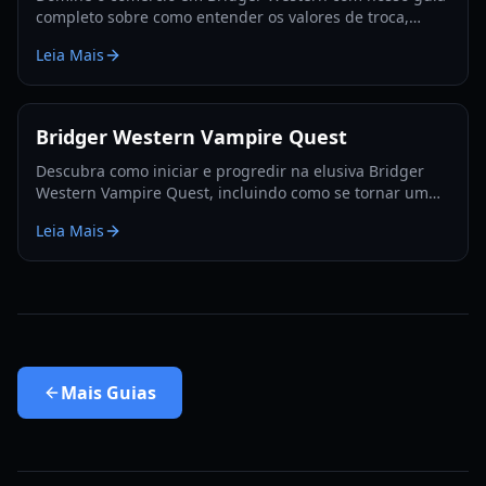
completo sobre como entender os valores de troca,
utilizar a Fruta Rokakaka e tomar decisões de troca
Leia Mais
informadas.
Bridger Western Vampire Quest
Descubra como iniciar e progredir na elusiva Bridger
Western Vampire Quest, incluindo como se tornar um
vampiro e encontrar locais de aparição escondidos.
Leia Mais
Mais
Guias