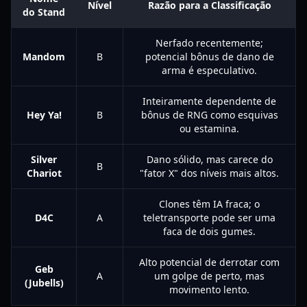
Nível
Razão para a Classificação
do Stand
Nerfado recentemente;
Mandom
B
potencial bônus de dano de
arma é especulativo.
Inteiramente dependente de
Hey Ya!
B
bônus de RNG como esquivas
ou estamina.
Silver
Dano sólido, mas carece do
B
Chariot
"fator X" dos níveis mais altos.
Clones têm IA fraca; o
D4C
A
teletransporte pode ser uma
faca de dois gumes.
Alto potencial de derrotar com
Geb
A
um golpe de perto, mas
(Jubells)
movimento lento.