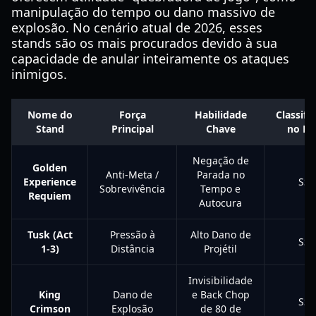
manipulação do tempo ou dano massivo de
explosão. No cenário atual de 2026, esses
stands são os mais procurados devido à sua
capacidade de anular inteiramente os ataques
inimigos.
Nome do
Força
Habilidade
Classifi
Stand
Principal
Chave
no Me
Negação de
Golden
Anti-Meta /
Parada no
Experience
SSS
Sobrevivência
Tempo e
Requiem
Autocura
Tusk (Act
Pressão à
Alto Dano de
SSS
1-3)
Distância
Projétil
Invisibilidade
King
Dano de
e Back Chop
SSS
Crimson
Explosão
de 80 de