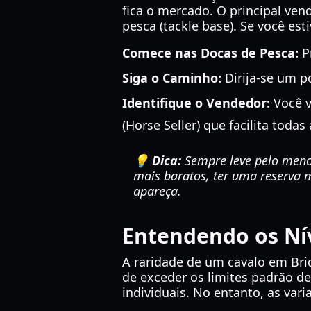
fica o mercado. O principal ven
pesca (tackle base). Se você est
Comece nas Docas de Pesca:
Pr
Siga o Caminho:
Dirija-se um po
Identifique o Vendedor:
Você v
(Horse Seller) que facilita todas
💡 Dica:
Sempre leve pelo menos
mais baratos, ter uma reserva m
apareça.
Entendendo os Nív
A raridade de um cavalo em Bri
de exceder os limites padrão de
individuais. No entanto, as var