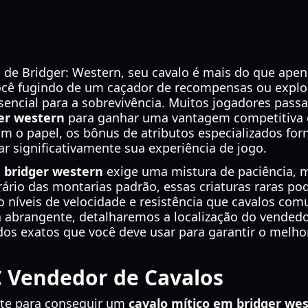
 de Bridger: Western, seu cavalo é mais do que apen
você fugindo de um caçador de recompensas ou explo
ssencial para a sobrevivência. Muitos jogadores pas
er western
para ganhar uma vantagem competitiva e
 o papel, os bônus de atributos especializados forn
ar significativamente sua experiência de jogo.
 bridger western
exige uma mistura de paciência, 
ário das montarias padrão, essas criaturas raras po
do níveis de velocidade e resistência que cavalos c
 abrangente, detalharemos a localização do vendedor
odos exatos que você deve usar para garantir o melh
C Vendedor de Cavalos
rte para conseguir um
cavalo mítico em bridger we