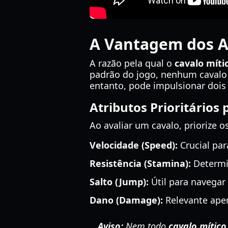
A Vantagem dos At
A razão pela qual o
cavalo míti
padrão do jogo, nenhum cavalo 
entanto, pode impulsionar dois
Atributos Prioritários
Ao avaliar um cavalo, priorize 
Velocidade (Speed):
Crucial par
Resistência (Stamina):
Determin
Salto (Jump):
Útil para navegar
Dano (Damage):
Relevante apen
Aviso:
Nem todo
cavalo mítico