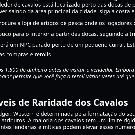
dedor de cavalos está localizado perto das docas de p
iver saindo da área principal da cidade, siga a costa
ocure a loja de artigos de pesca onde os jogadores
uco para o interior a partir das docas, seguindo a tri
erá um NPC parado perto de um pequeno curral. Est
 as compras e rerolls.
 1.500 de dinheiro antes de visitar o vendedor. Embora 
aior permite que você faça o reroll várias vezes até qu
eis de Raridade dos Cavalos
dger: Western é determinada pela formatação do se
 atributos. A maioria dos cavalos tem um limite rígi
iantes lendárias e míticas podem elevar esses númer