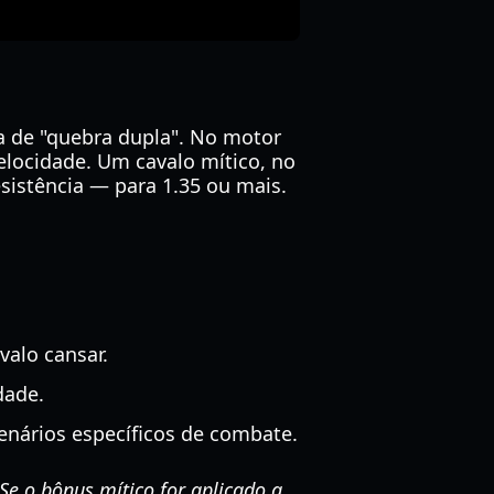
a de "quebra dupla". No motor
elocidade. Um cavalo mítico, no
sistência — para 1.35 ou mais.
alo cansar.
dade.
nários específicos de combate.
Se o bônus mítico for aplicado a