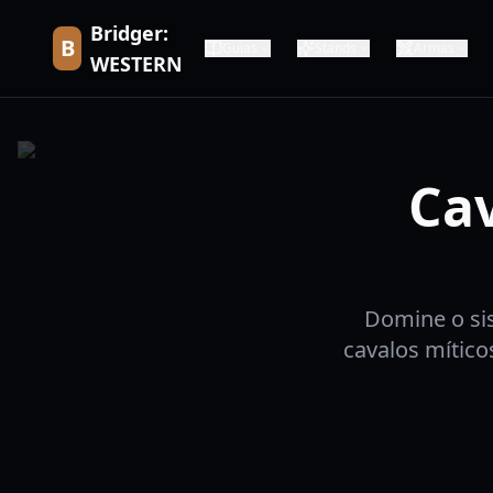
Bridger:
B
Guias
Stands
Armas
WESTERN
Cav
Domine o si
cavalos mítico