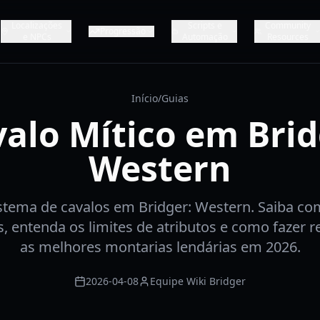
Localizações
Scripts e
Community
Progressão
e NPCs
Automação
Resources
Início
/
Guias
alo Mítico em Bri
Western
stema de cavalos em Bridger: Western. Saiba co
s, entenda os limites de atributos e como fazer re
as melhores montarias lendárias em 2026.
2026-04-08
Equipe Wiki Bridger