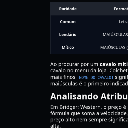
Raridade
Forma
Comum
Letr
Lendário
MAIÚSCULAS (
Mítico
MAIÚSCULAS (C
Ao procurar por um
cavalo mít
cavalo no menu da loja. Colche
mais finos
signi
[NOME DO CAVALO]
maiúsculas é o primeiro indicad
Analisando Atribu
Em Bridger: Western, o preço é
fórmula que soma a velocidade, 
preço alto nem sempre significa
alta.