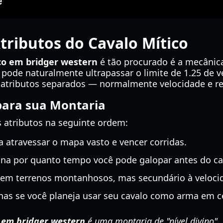
ributos do Cavalo Mítico
co em bridger western
é tão procurado é a mecânic
pode naturalmente ultrapassar o limite de 1.25 de v
 atributos separados — normalmente velocidade e re
 para sua Montaria
os atributos na seguinte ordem:
a atravessar o mapa vasto e vencer corridas.
a por quanto tempo você pode galopar antes do cav
 em terrenos montanhosos, mas secundário à veloci
as se você planeja usar seu cavalo como arma em ce
 em bridger western
é uma montaria de "nível divino". 