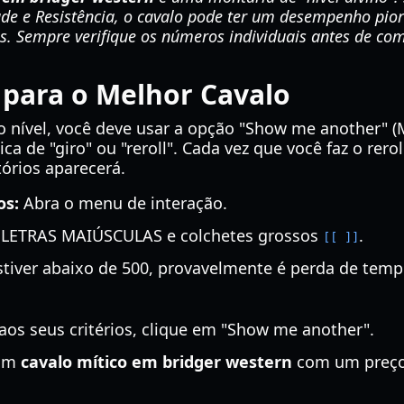
ade e Resistência, o cavalo pode ter um desempenho pio
s. Sempre verifique os números individuais antes de com
 para o Melhor Cavalo
o nível, você deve usar a opção "Show me another" (
 de "giro" ou "reroll". Cada vez que você faz o rero
tórios aparecerá.
os:
Abra o menu de interação.
 LETRAS MAIÚSCULAS e colchetes grossos
.
[[ ]]
stiver abaixo de 500, provavelmente é perda de tem
aos seus critérios, clique em "Show me another".
 um
cavalo mítico em bridger western
com um preço 