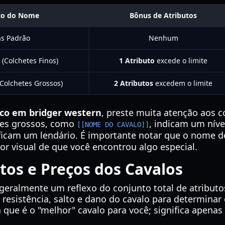
to do Nome
Bônus de Atributos
as Padrão
Nenhum
Colchetes Finos)
1 Atributo
excede o limite
olchetes Grossos)
2 Atributos
excedem o limite
ico em bridger western
, preste muita atenção aos 
tes grossos, como
, indicam um níve
[[NOME DO CAVALO]]
ficam um lendário. É importante notar que o nome do
or visual de que você encontrou algo especial.
tos e Preços dos Cavalos
 geralmente um reflexo do conjunto total de atribut
resistência, salto e dano do cavalo para determinar 
 que é o "melhor" cavalo para você; significa apenas