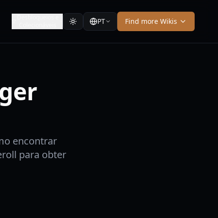
Desbloqueios e
PT
Find more Wikis
Colecionáveis
dger
mo encontrar
roll para obter