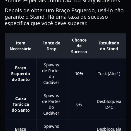
Stands Especiais como D4C ou Scary Monsters.
Depois de obter um Braço Esquerdo, usá-lo não
garante o Stand. Há uma taxa de sucesso
específica que você deve superar.
Chance
Item
Fonte de
Resultado
de
Necessário
Drop
do Stand
Sucesso
Spawns
Braço
de Partes
Esquerdo
10%
Tusk (Ato 1)
do
do Santo
Cadáver
Spawns
Caixa
de Partes
Desbloqueia
Torácica
0%
do
D4C
do Santo
Cadáver
Spawns
Braço
Desbloqueia