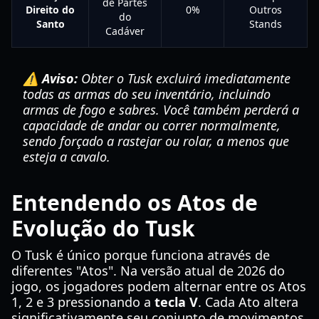
de Partes
Direito do
0%
Outros
do
Santo
Stands
Cadáver
⚠️ Aviso:
Obter o Tusk excluirá imediatamente
todas as armas do seu inventário, incluindo
armas de fogo e sabres. Você também perderá a
capacidade de andar ou correr normalmente,
sendo forçado a rastejar ou rolar, a menos que
esteja a cavalo.
Entendendo os Atos de
Evolução do Tusk
O Tusk é único porque funciona através de
diferentes "Atos". Na versão atual de 2026 do
jogo, os jogadores podem alternar entre os Atos
1, 2 e 3 pressionando a
tecla V
. Cada Ato altera
significativamente seu conjunto de movimentos