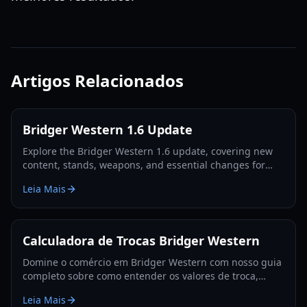
Artigos Relacionados
Bridger Western 1.6 Update
Explore the Bridger Western 1.6 update, covering new
content, stands, weapons, and essential changes for
players in 2026.
Leia Mais
Calculadora de Trocas Bridger Western
Domine o comércio em Bridger Western com nosso guia
completo sobre como entender os valores de troca,
utilizar a Fruta Rokakaka e tomar decisões de troca
Leia Mais
informadas.