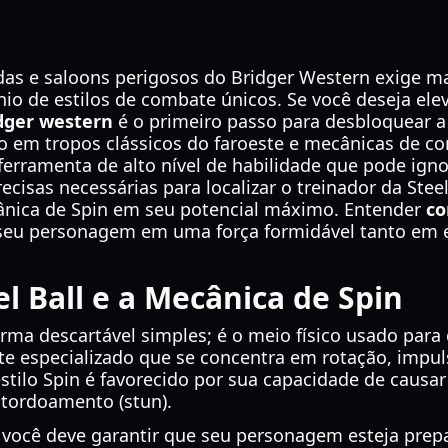
das e saloons perigosos do Bridger Western exige 
nio de estilos de combate únicos. Se você deseja ele
idger western
é o primeiro passo para desbloquear a 
ado em tropos clássicos do faroeste e mecânicas de c
rramenta de alto nível de habilidade que pode ignor
ecisas necessárias para localizar o treinador da Stee
ânica de Spin em seu potencial máximo. Entender
co
seu personagem em uma força formidável tanto em 
l Ball e a Mecânica de Spin
rma descartável simples; é o meio físico usado para c
e especializado que se concentra em rotação, impuls
stilo Spin é favorecido por sua capacidade de causa
atordoamento (stun).
 você deve garantir que seu personagem esteja prepa