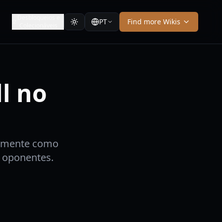
Desbloqueios e
PT
Find more Wikis
Colecionáveis
l no
tamente como
s oponentes.