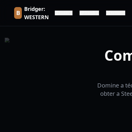
Bridger:
B
Guias
Stands
Armas
WESTERN
Com
Domine a té
obter a Ste