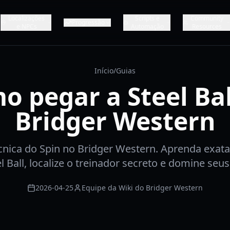
Localizações
Scripts e
Community
Progressão
e NPCs
Automação
Resources
Início
/
Guias
o pegar a Steel Bal
Bridger Western
cnica do Spin no Bridger Western. Aprenda exa
el Ball, localize o treinador secreto e domine seu
2026-04-25
Equipe da Wiki do Bridger Western