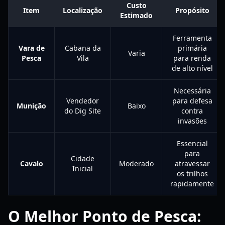
Custo
Item
Localização
Propósito
Estimado
Ferramenta
Vara de
Cabana da
primária
Varia
Pesca
Vila
para renda
de alto nível
Necessária
Vendedor
para defesa
Munição
Baixo
do Dig Site
contra
invasões
Essencial
para
Cidade
Cavalo
Moderado
atravessar
Inicial
os trilhos
rapidamente
O Melhor Ponto de Pesca: