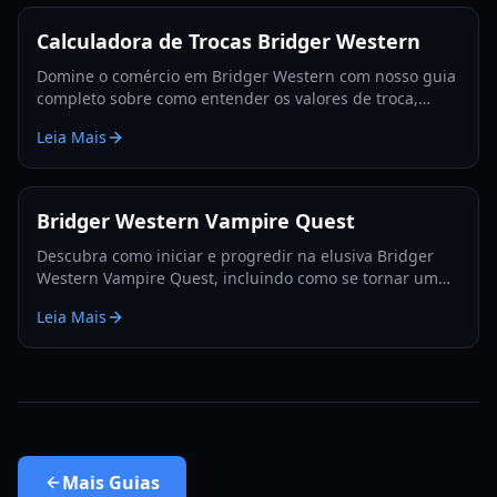
Calculadora de Trocas Bridger Western
Domine o comércio em Bridger Western com nosso guia
completo sobre como entender os valores de troca,
utilizar a Fruta Rokakaka e tomar decisões de troca
Leia Mais
informadas.
Bridger Western Vampire Quest
Descubra como iniciar e progredir na elusiva Bridger
Western Vampire Quest, incluindo como se tornar um
vampiro e encontrar locais de aparição escondidos.
Leia Mais
Mais
Guias