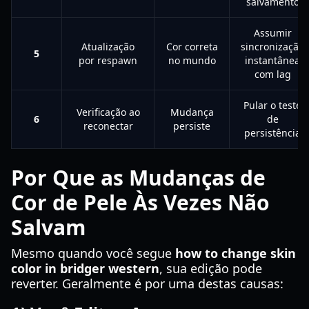
salvamento
Assumir
Atualização
Cor correta
sincronização
5
por respawn
no mundo
instantânea
com lag
Pular o teste
Verificação ao
Mudança
6
de
reconectar
persiste
persistência
Por Que as Mudanças de
Cor de Pele Às Vezes Não
Salvam
Mesmo quando você segue
how to change skin
color in bridger western
, sua edição pode
reverter. Geralmente é por uma destas causas: