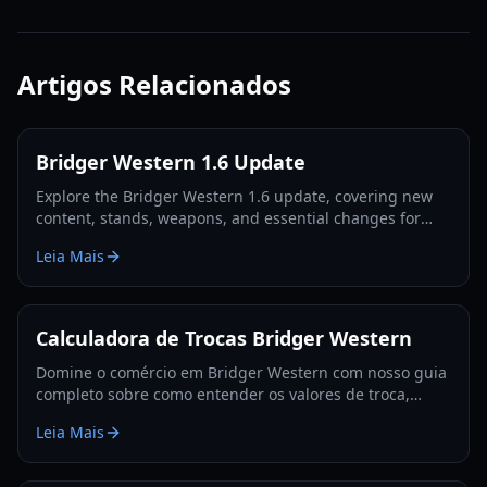
Artigos Relacionados
Bridger Western 1.6 Update
Explore the Bridger Western 1.6 update, covering new
content, stands, weapons, and essential changes for
players in 2026.
Leia Mais
Calculadora de Trocas Bridger Western
Domine o comércio em Bridger Western com nosso guia
completo sobre como entender os valores de troca,
utilizar a Fruta Rokakaka e tomar decisões de troca
Leia Mais
informadas.