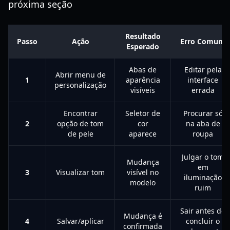
próxima seção
Resultado
Passo
Ação
Erro Comum
Esperado
Abas de
Editar pela
Abrir menu de
1
aparência
interface
personalização
visíveis
errada
Encontrar
Seletor de
Procurar só
2
opção de tom
cor
na aba de
de pele
aparece
roupa
Julgar o tom
Mudança
em
3
Visualizar tom
visível no
iluminação
modelo
ruim
Sair antes de
Mudança é
4
Salvar/aplicar
concluir o
confirmada