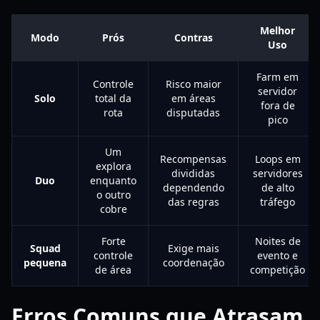
Melhor
Modo
Prós
Contras
Uso
Farm em
Controle
Risco maior
servidor
Solo
total da
em áreas
fora de
rota
disputadas
pico
Um
Recompensas
Loops em
explora
divididas
servidores
Duo
enquanto
dependendo
de alto
o outro
das regras
tráfego
cobre
Forte
Noites de
Squad
Exige mais
controle
evento e
pequena
coordenação
de área
competição
Erros Comuns que Atrasam