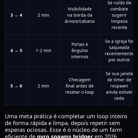
Se ruído de
Visibilidade
combate
3 → 4
2 min
na borda da
sugerir
árvore/cabana
limpeza
recente
Se a igreja foi
Portas e
saqueada
4 → 5
1-2 min
ângulos
recentemente
internos
por outros
Se sua janela
Checagem
de timer de
5 → 6
2 min
final antes de
respawn
resetar o loop
ainda estiver
cedo
Uma meta prática é completar um loop inteiro
de forma rápida e limpa, depois repetir sem
esperas ociosas. Esse é o núcleo de um farm
eficiente de
gyro spawns bridger
em 2026.