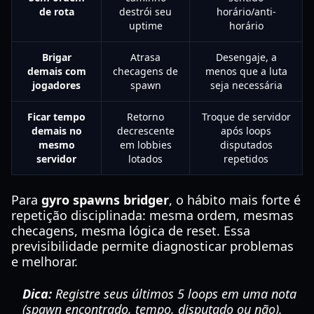
de rota
destrói seu
horário/anti-
uptime
horário
Brigar
Atrasa
Desengaje, a
demais com
checagens de
menos que a luta
jogadores
spawn
seja necessária
Ficar tempo
Retorno
Troque de servidor
demais no
decrescente
após loops
mesmo
em lobbies
disputados
servidor
lotados
repetidos
Para
gyro spawns bridger
, o hábito mais forte é
repetição disciplinada: mesma ordem, mesmas
checagens, mesma lógica de reset. Essa
previsibilidade permite diagnosticar problemas
e melhorar.
Dica:
Registre seus últimos 5 loops em uma nota
(spawn encontrado, tempo, disputado ou não).