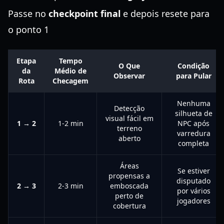
Passe no
checkpoint final
e depois resete para
o ponto 1
Etapa
Tempo
O Que
Condição
da
Médio de
Observar
para Pular
Rota
Checagem
Nenhuma
Detecção
silhueta de
visual fácil em
1 → 2
1-2 min
NPC após
terreno
varredura
aberto
completa
Áreas
Se estiver
propensas a
disputado
2 → 3
2-3 min
emboscada
por vários
perto de
jogadores
cobertura