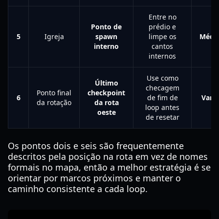
Entre no
Ponto de
prédio e
5
Igreja
spawn
limpe os
Médi
interno
cantos
internos
Use como
Último
checagem
Ponto final
checkpoint
6
de fim de
Varia
da rotação
da rota
loop antes
oeste
de resetar
Os pontos dois e seis são frequentemente
descritos pela posição na rota em vez de nomes
formais no mapa, então a melhor estratégia é se
orientar por marcos próximos e manter o
caminho consistente a cada loop.