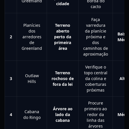
Greenland
borda do
cidade
cacto
Faça
Planícies
Terreno
varredura
dos
aberto
da planície
Baixo
2
arredores
perto da
próxima e
Médi
de
primeira
dos
Greenland
área
caminhos de
aproximação
Verifique o
Terreno
topo central
Outlaw
3
rochoso de
da colina e
Alto
Hills
fora da lei
coberturas
próximas
Procure
Árvore ao
primeiro ao
Cabana
4
lado da
redor da
Médi
do Ringo
cabana
linha das
árvores