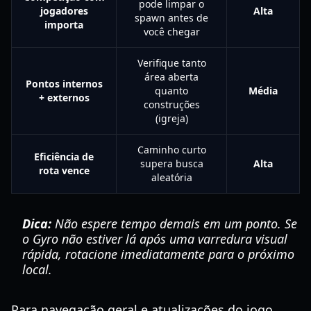
pode limpar o
jogadores
Alta
spawn antes de
importa
você chegar
Verifique tanto
área aberta
Pontos internos
quanto
Média
+ externos
construções
(igreja)
Caminho curto
Eficiência de
supera busca
Alta
rota vence
aleatória
Dica:
Não espere tempo demais em um ponto. Se
o Gyro não estiver lá após uma varredura visual
rápida, rotacione imediatamente para o próximo
local.
Para navegação geral e atualizações do jogo,