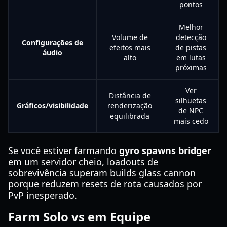
pontos
Melhor
Volume de
detecção
Configurações de
efeitos mais
de pistas
áudio
alto
em lutas
próximas
Ver
Distância de
silhuetas
Gráficos/visibilidade
renderização
de NPC
equilibrada
mais cedo
Se você estiver farmando
gyro spawns bridger
em um servidor cheio, loadouts de
sobrevivência superam builds glass cannon
porque reduzem resets de rota causados por
PvP inesperado.
Farm Solo vs em Equipe