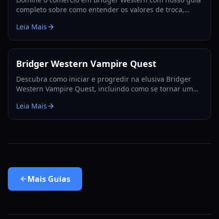
completo sobre como entender os valores de troca,
utilizar a Fruta Rokakaka e tomar decisões de troca
Leia Mais
informadas.
Bridger Western Vampire Quest
Descubra como iniciar e progredir na elusiva Bridger
Western Vampire Quest, incluindo como se tornar um
vampiro e encontrar locais de aparição escondidos.
Leia Mais
Mais
Guias