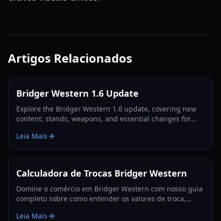
Artigos Relacionados
Bridger Western 1.6 Update
Explore the Bridger Western 1.6 update, covering new
content, stands, weapons, and essential changes for
players in 2026.
Leia Mais
Calculadora de Trocas Bridger Western
Domine o comércio em Bridger Western com nosso guia
completo sobre como entender os valores de troca,
utilizar a Fruta Rokakaka e tomar decisões de troca
Leia Mais
informadas.