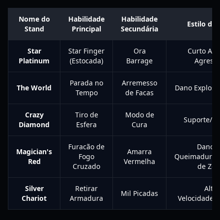
Nome do
Habilidade
Habilidade
Estilo de
Stand
Principal
Secundária
Star
Star Finger
Ora
Curto Alc
Platinum
(Estocada)
Barrage
Agressi
Parada no
Arremesso
The World
Dano Explosiv
Tempo
de Facas
Crazy
Tiro de
Modo de
Suporte/Lu
Diamond
Esfera
Cura
Furacão de
Dano 
Magician's
Amarra
Fogo
Queimadura/C
Red
Vermelha
Cruzado
de Zon
Silver
Retirar
Alta
Mil Picadas
Chariot
Armadura
Velocidade/P