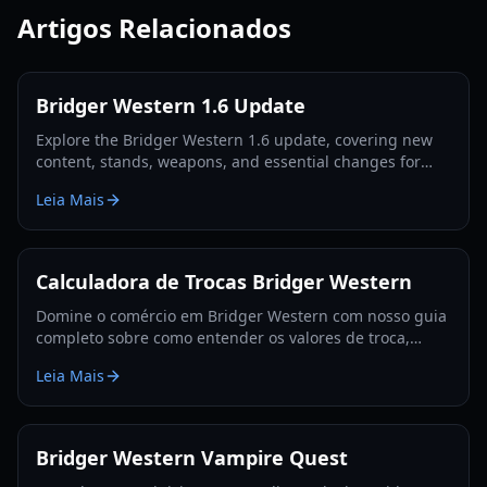
Artigos Relacionados
Bridger Western 1.6 Update
Explore the Bridger Western 1.6 update, covering new
content, stands, weapons, and essential changes for
players in 2026.
Leia Mais
Calculadora de Trocas Bridger Western
Domine o comércio em Bridger Western com nosso guia
completo sobre como entender os valores de troca,
utilizar a Fruta Rokakaka e tomar decisões de troca
Leia Mais
informadas.
Bridger Western Vampire Quest