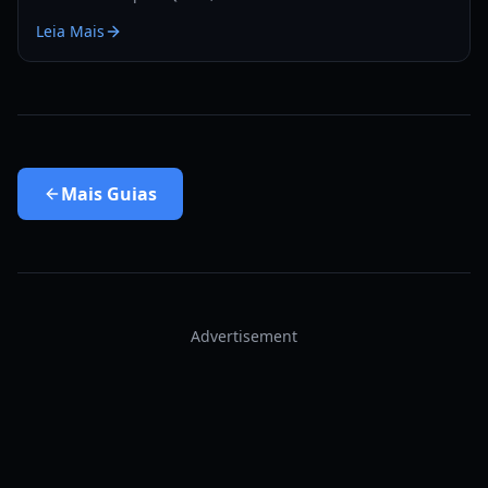
vampiro e encontrar locais de aparição escondidos.
Leia Mais
Mais
Guias
Advertisement