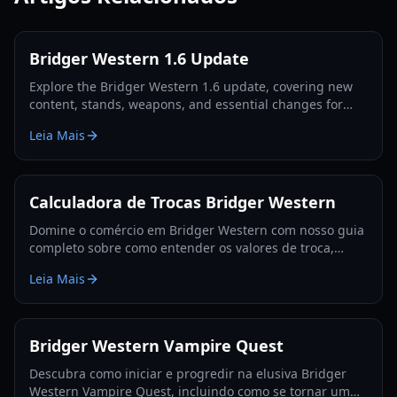
Bridger Western 1.6 Update
Explore the Bridger Western 1.6 update, covering new
content, stands, weapons, and essential changes for
players in 2026.
Leia Mais
Calculadora de Trocas Bridger Western
Domine o comércio em Bridger Western com nosso guia
completo sobre como entender os valores de troca,
utilizar a Fruta Rokakaka e tomar decisões de troca
Leia Mais
informadas.
Bridger Western Vampire Quest
Descubra como iniciar e progredir na elusiva Bridger
Western Vampire Quest, incluindo como se tornar um